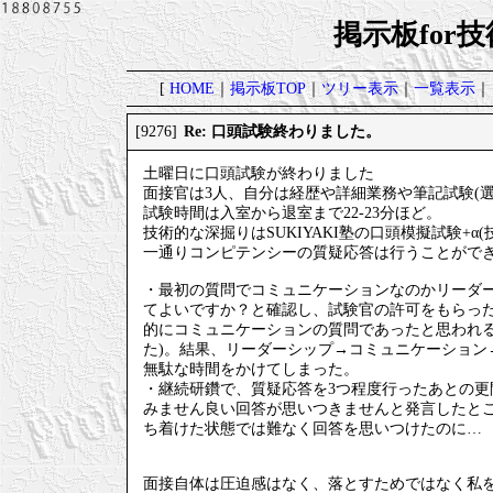
掲示板for
[
HOME
｜
掲示板TOP
｜
ツリー表示
｜
一覧表示
｜
Re: 口頭試験終わりました。
[9276]
土曜日に口頭試験が終わりました
面接官は3人、自分は経歴や詳細業務や筆記試験(
試験時間は入室から退室まで22-23分ほど。
技術的な深掘りはSUKIYAKI塾の口頭模擬試験+
一通りコンピテンシーの質疑応答は行うことがで
・最初の質問でコミュニケーションなのかリーダ
てよいですか？と確認し、試験官の許可をもらっ
的にコミュニケーションの質問であったと思われ
た)。結果、リーダーシップ→コミュニケーション
無駄な時間をかけてしまった。
・継続研鑽で、質疑応答を3つ程度行ったあとの更
みません良い回答が思いつきませんと発言したと
ち着けた状態では難なく回答を思いつけたのに…
面接自体は圧迫感はなく、落とすためではなく私