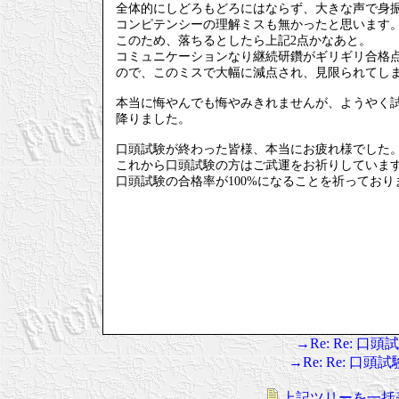
全体的にしどろもどろにはならず、大きな声で身
コンピテンシーの理解ミスも無かったと思います
このため、落ちるとしたら上記2点かなあと。
コミュニケーションなり継続研鑽がギリギリ合格
ので、このミスで大幅に減点され、見限られてし
本当に悔やんでも悔やみきれませんが、ようやく
降りました。
口頭試験が終わった皆様、本当にお疲れ様でした
これから口頭試験の方はご武運をお祈りしていま
口頭試験の合格率が100%になることを祈っており
→Re: Re: 
→Re: Re: 口
上記ツリーを一括