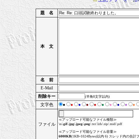
題 名
本 文
名 前
E-Mail
削除キー
(半角8文字以内)
文字色
●
●
●
●
●
●
●
●
●
●
≪アップロード可能なファイル種類≫
ファイル
\n/
.gif
/
.jpg
/
.jpeg
/
.png
/.txt/.lzh/.zip/.mid/.pdf
≪アップロード可能なファイル容量≫
6000KB
(1KB=1024Bytes)以内 6) スレッド内の合計