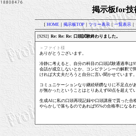
掲示板for
[
HOME
｜
掲示板TOP
｜
ツリー表示
｜
一覧表示
｜
Re: Re: Re: 口頭試験終わりました。
[9292]
＞ファイト様
ありがとうございます。
冷静に考えると、自分の科目の口頭試験通過率は9
会話が成立しないとか、コンピテンシーの解釈で間
ければ大丈夫だろうと自分に言い聞かせています
コミュニケーションなり継続研鑽なりに不足点が
が無かったということはとりあえず60点を超えて
生成AIに私の口頭再現記録や口頭講座で貰った合
やらかしで落ちるのであれば95%の合格率になる