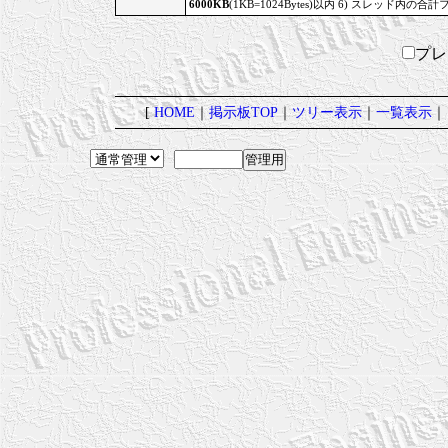
6000KB
(1KB=1024Bytes)以内 6) スレッド内の合計
プ
[
HOME
｜
掲示板TOP
｜
ツリー表示
｜
一覧表示
｜