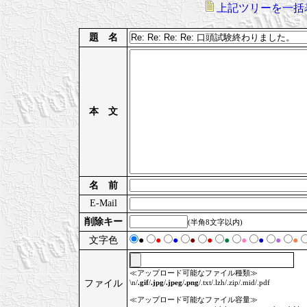
上記ツリーを一括
題 名
本 文
名 前
E-Mail
削除キー
(半角8文字以内)
文字色
●
●
●
●
●
●
●
●
●
●
≪アップロード可能なファイル種類≫
ファイル
\n/
.gif
/
.jpg
/
.jpeg
/
.png
/.txt/.lzh/.zip/.mid/.pdf
≪アップロード可能なファイル容量≫