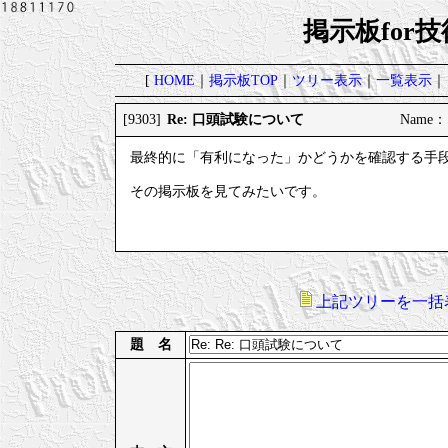
掲示板for
[
HOME
｜
掲示板TOP
｜
ツリー表示
｜
一覧表示
｜
Re: 口頭試験について
[9303]
Name：
最終的に「有利になった」かどうかを確認する手
その掲示板を見てみたいです。
上記ツリーを一括
題 名