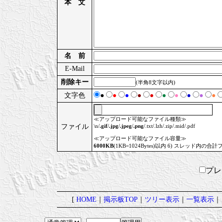
本 文
名 前
E-Mail
削除キー
(半角8文字以内)
文字色
●
●
●
●
●
●
●
●
●
●
≪アップロード可能なファイル種類≫
ファイル
\n/
.gif
/
.jpg
/
.jpeg
/
.png
/.txt/.lzh/.zip/.mid/.pdf
≪アップロード可能なファイル容量≫
6000KB
(1KB=1024Bytes)以内 6) スレッド内の合計
プ
[
HOME
｜
掲示板TOP
｜
ツリー表示
｜
一覧表示
｜