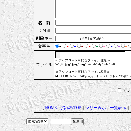
名 前
E-Mail
削除キー
(半角8文字以内)
文字色
●
●
●
●
●
●
●
●
●
●
≪アップロード可能なファイル種類≫
ファイル
\n/
.gif
/
.jpg
/
.jpeg
/
.png
/.txt/.lzh/.zip/.mid/.pdf
≪アップロード可能なファイル容量≫
6000KB
(1KB=1024Bytes)以内 6) スレッド内の合計
プ
[
HOME
｜
掲示板TOP
｜
ツリー表示
｜
一覧表示
｜