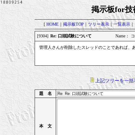
掲示板for
[
HOME
｜
掲示板TOP
｜
ツリー表示
｜
一覧表示
｜
Re: 口頭試験について
[9304]
Name： コ
管理人さんが削除したスレッドのことであれば、
上記ツリーを一括
題 名
本 文