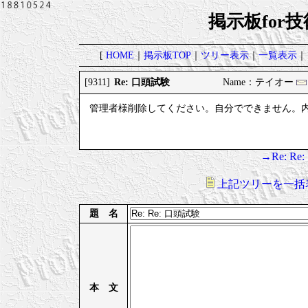
掲示板for
[
HOME
｜
掲示板TOP
｜
ツリー表示
｜
一覧表示
｜
Re: 口頭試験
[9311]
Name：テイオー
管理者様削除してください。自分でできません。
→Re: R
上記ツリーを一括
題 名
本 文