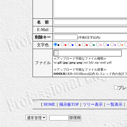
名 前
E-Mail
削除キー
(半角8文字以内)
文字色
●
●
●
●
●
●
●
●
●
●
≪アップロード可能なファイル種類≫
ファイル
\n/
.gif
/
.jpg
/
.jpeg
/
.png
/.txt/.lzh/.zip/.mid/.pdf
≪アップロード可能なファイル容量≫
6000KB
(1KB=1024Bytes)以内 6) スレッド内の合計
プ
[
HOME
｜
掲示板TOP
｜
ツリー表示
｜
一覧表示
｜