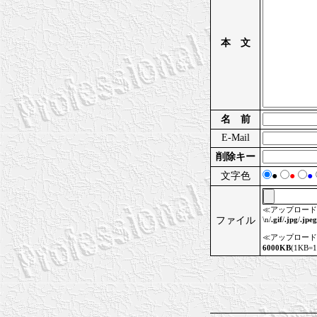
本 文
名 前
E-Mail
削除キー
文字色
●
●
●
≪アップロード
ファイル
\n/
.gif
/
.jpg
/
.jpeg
≪アップロード
6000KB
(1KB