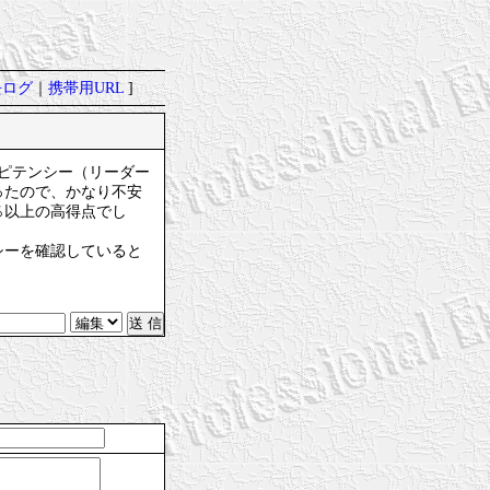
去ログ
｜
携帯用URL
]
ピテンシー（リーダー
ったので、かなり不安
％以上の高得点でし
シーを確認していると