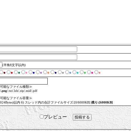
(半角8文字以内)
●
●
●
●
●
●
●
●
●
●
●
●
●
●
可能なファイル種類≫
/
.png
/.txt/.lzh/.zip/.mid/.pdf
可能なファイル容量≫
=1024Bytes)以内 6) スレッド内の合計ファイルサイズ:[0/6000KB]
残り:[6000KB]
プレビュー