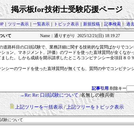
掲示板for技術士受験応援ページ
P
｜
ツリー表示
｜
一覧表示
｜
トピック表示
｜
新規投稿
｜
記事検索
｜
過
について
Name：通りすがり 2025/12/21(日) 18:19:27
門の道路科目の口頭試験で、業務詳細に関する技術的な質問ばかりでコン
ーション、マネジメント、評価）のワードを使った直球質問が全くなか
てました。しかも成績を開示請求したところコンピテンシー全項目８０
ンシーのワードを使った直球質問が無くても、質問の中でコンピテン
記事引用
削除キー
→Re: Re: 口頭試験について
/名無しの権兵衛
上記ツリーを一括表示
/
上記ツリーをトピック表示