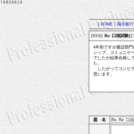
[
HOME
｜
掲示板TO
Re: 口頭試験
[9316]
4年前ですが建設部
シップ、コミュニケ
でしたが結果合格し
た。
したがってコンピテ
思います。
題 名