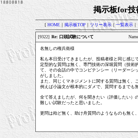
掲示板for
[
HOME
｜
掲示板TOP
｜
ツリー表示
｜
一覧表示
｜
Re: 口頭試験について
[9322]
Nam
名無しの権兵衛様
私も本日受けてきましたが、投稿者様と同じ感じ
定型的な質問は無く、専門技術の深堀質問（技術
て、その会話の中でコンピテンシー（リーダーシ
がしました。
また、同じくマネジメントに関する質問は無く、
例えば小論文が根本的にダメで、質問するまでも
全て答えましたが、何を聞きたい（評価したい）
難しい試験だったと思いました。
更問は殆ど無く、助け舟質問のようなものも無く、