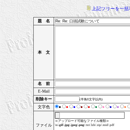
上記ツリーを一括
題 名
本 文
名 前
E-Mail
削除キー
(半角8文字以内)
文字色
●
●
●
●
●
●
●
●
●
●
≪アップロード可能なファイル種類≫
ファイル
\n/
.gif
/
.jpg
/
.jpeg
/
.png
/.txt/.lzh/.zip/.mid/.pdf