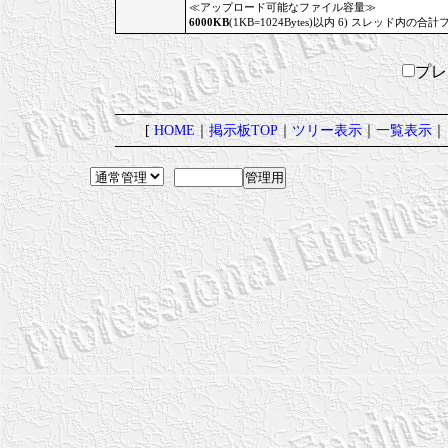
≪アップロード可能なファイル容量≫
6000KB
(1KB=1024Bytes)以内 6) スレッド内の合計
プ
[
HOME
｜
掲示板TOP
｜
ツリー表示
｜
一覧表示
｜