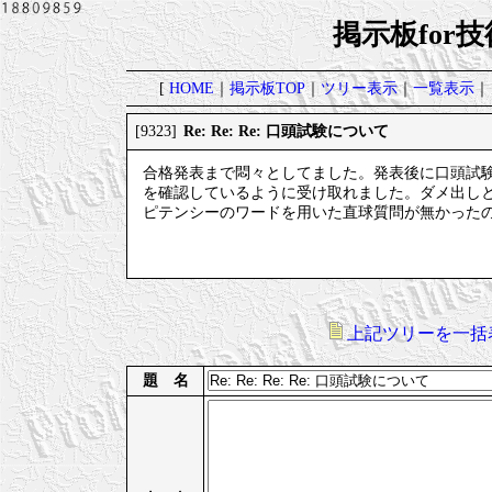
掲示板for
[
HOME
｜
掲示板TOP
｜
ツリー表示
｜
一覧表示
｜
Re: Re: Re: 口頭試験について
[9323]
合格発表まで悶々としてました。発表後に口頭試
を確認しているように受け取れました。ダメ出し
ピテンシーのワードを用いた直球質問が無かった
上記ツリーを一括
題 名