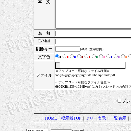
本 文
名 前
E-Mail
削除キー
(半角8文字以内)
文字色
●
●
●
●
●
●
●
●
●
●
≪アップロード可能なファイル種類≫
ファイル
\n/
.gif
/
.jpg
/
.jpeg
/
.png
/.txt/.lzh/.zip/.mid/.pdf
≪アップロード可能なファイル容量≫
6000KB
(1KB=1024Bytes)以内 6) スレッド内の合計
プ
[
HOME
｜
掲示板TOP
｜
ツリー表示
｜
一覧表示
｜