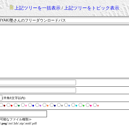
上記ツリーを一括表示
/
上記ツリーをトピック表示
(半角8文字以内)
●
●
●
●
●
●
●
●
●
●
●
●
●
●
可能なファイル種類≫
/
.png
/.txt/.lzh/.zip/.mid/.pdf