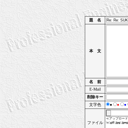
題 名
本 文
名 前
E-Mail
削除キー
文字色
●
●
●
≪アップロード
ファイル
\n/
.gif
/
.jpg
/
.jpeg