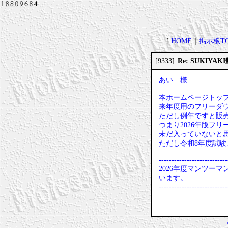
[
HOME
｜
掲示板TO
Re: SUKI
[9333]
あい 様
本ホームページトップ
来年度用のフリーダウ
ただし例年ですと販
つまり2026年版フ
未だ入っていないと
ただし令和8年度試
---------------------------
2026年度マンツーマ
います。
---------------------------
→