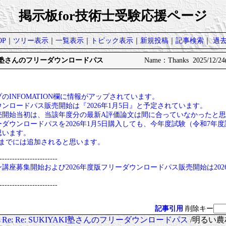
掲示板for技術士受験応援ページ
P
｜
ツリー表示
｜
一覧表示
｜
トピック表示
｜
新規投稿
｜
記事検索
｜
過
YAKI塾さんのフリーダウンロードパス
Name：Thanks 2025/12/24
のINFOMATION欄に情報がアップされています。
ンロードパス販売開始は『2026年1月5日』と予定されています。
売開始当初は、当該年度分の最新A評価論文は間に合っていなかったと
リーダウンロードパスを2026年1月5日購入しても、今年度試験（令和7年
思います。
験までには追加されると思います。
-----------------------
ン講座募集開始および2026年度版フリーダウンロードパス販売開始は202
-----------------------
記事引用
削除キー
Re: Re: SUKIYAKI塾さんのフリーダウンロードパス
/明るい農