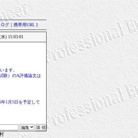
去ログ
｜
携帯用URL
]
(水) 15:03:01
思います。
度試験）のA評価論文は
6年1月5日を予定して
村