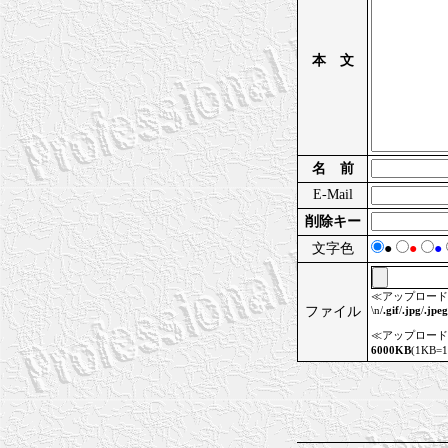
本 文
名 前
E-Mail
削除キー
文字色
●
●
●
≪アップロード
ファイル
\n/
.gif
/
.jpg
/
.jpeg
≪アップロード
6000KB
(1KB