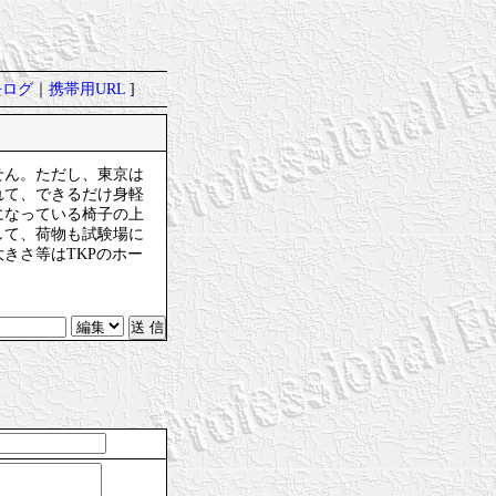
去ログ
｜
携帯用URL
]
せん。ただし、東京は
れて、できるだけ身軽
になっている椅子の上
して、荷物も試験場に
きさ等はTKPのホー