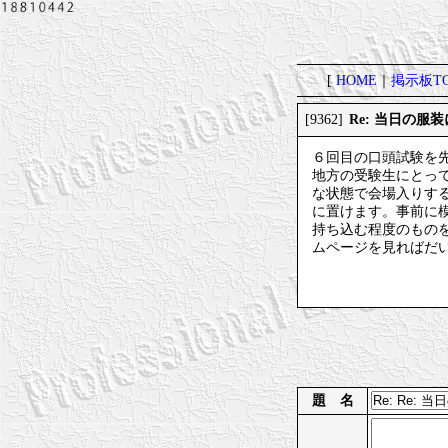
[
HOME
｜
掲示板TO
Re: 当日の服
[9362]
６回目の口頭試験を
地方の受験生にとっ
な状態で会場入りす
に置けます。事前に
持ち込む程度のもの
ムページを見ればだ
題 名