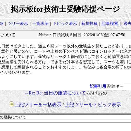
掲示板for技術士受験応援ページ
P
｜
ツリー表示
｜
一覧表示
｜
トピック表示
｜
新規投稿
｜
記事検索
｜
過
装について
Name：口頭試験６回目 2026/01/02(金) 07:47:50
先日受けてきました。過去６回スーツ以外の受験生を見たことがありま
て意外と暑いので、コートや上着の下のベスト類はコインロッカーに入
るようにしています。荷物はリュック１個程度にしておくと荷物置き場
模擬面接を受けられる方は、できるだけ本番を想定して、スーツを着用
を想定して練習されることをおすすめします。ちなみに各会場の椅子の大
いたい分かります。
記事引用
削除キー
→Re: Re: 当日の服装について
/あけおめ
上記ツリーを一括表示
/
上記ツリーをトピック表示