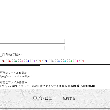
(半角8文字以内)
●
●
●
●
●
●
●
●
●
●
●
●
●
●
可能なファイル種類≫
/
.png
/.txt/.lzh/.zip/.mid/.pdf
可能なファイル容量≫
=1024Bytes)以内 6) スレッド内の合計ファイルサイズ:[0/6000KB]
残り:[6000KB]
プレビュー