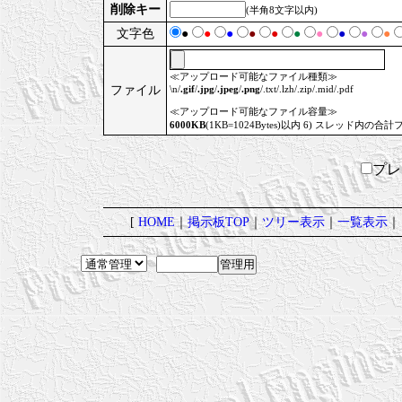
削除キー
(半角8文字以内)
文字色
●
●
●
●
●
●
●
●
●
●
≪アップロード可能なファイル種類≫
ファイル
\n/
.gif
/
.jpg
/
.jpeg
/
.png
/.txt/.lzh/.zip/.mid/.pdf
≪アップロード可能なファイル容量≫
6000KB
(1KB=1024Bytes)以内 6) スレッド内の合計
プ
[
HOME
｜
掲示板TOP
｜
ツリー表示
｜
一覧表示
｜