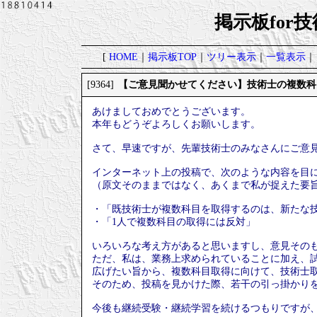
掲示板for
[
HOME
｜
掲示板TOP
｜
ツリー表示
｜
一覧表示
｜
【ご意見聞かせてください】技術士の複数科
[9364]
あけましておめでとうございます。
本年もどうぞよろしくお願いします。
さて、早速ですが、先輩技術士のみなさんにご意
インターネット上の投稿で、次のような内容を目
（原文そのままではなく、あくまで私が捉えた要
・「既技術士が複数科目を取得するのは、新たな
・「1人で複数科目の取得には反対」
いろいろな考え方があると思いますし、意見その
ただ、私は、業務上求められていることに加え、
広げたい旨から、複数科目取得に向けて、技術士
そのため、投稿を見かけた際、若干の引っ掛かり
今後も継続受験・継続学習を続けるつもりですが