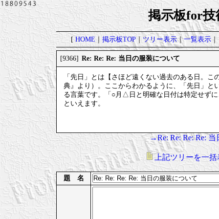
掲示板for
[
HOME
｜
掲示板TOP
｜
ツリー表示
｜
一覧表示
｜
Re: Re: Re: 当日の服装について
[9366]
「先日」とは【さほど遠くない過去のある日。こ
典』より）。ここからわかるように、「先日」と
る言葉です。「○月△日と明確な日付は特定せず
といえます。
→Re: Re: Re: 
上記ツリーを一括
題 名