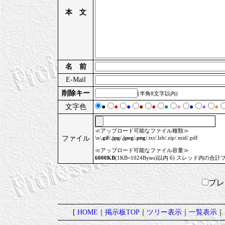
本 文
名 前
E-Mail
削除キー
(半角8文字以内)
文字色
●
●
●
●
●
●
●
●
●
●
≪アップロード可能なファイル種類≫
ファイル
\n/
.gif
/
.jpg
/
.jpeg
/
.png
/.txt/.lzh/.zip/.mid/.pdf
≪アップロード可能なファイル容量≫
6000KB
(1KB=1024Bytes)以内 6) スレッド内の合計
プ
[
HOME
｜
掲示板TOP
｜
ツリー表示
｜
一覧表示
｜