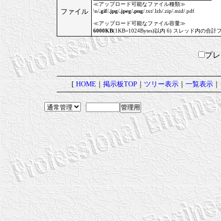
≪アップロード可能なファイル種類≫
ファイル
\n/
.gif
/
.jpg
/
.jpeg
/
.png
/.txt/.lzh/.zip/.mid/.pdf
≪アップロード可能なファイル容量≫
6000KB
(1KB=1024Bytes)以内 6) スレッド内の合計
プ
[
HOME
｜
掲示板TOP
｜
ツリー表示
｜
一覧表示
｜