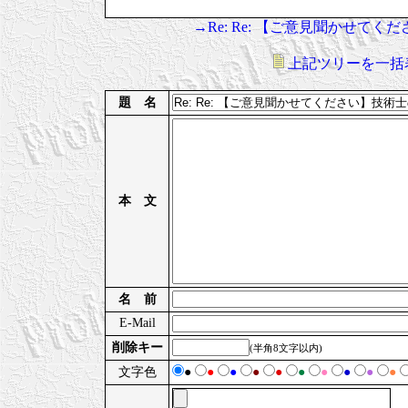
→Re: Re: 【ご意見聞かせ
上記ツリーを一括
題 名
本 文
名 前
E-Mail
削除キー
(半角8文字以内)
文字色
●
●
●
●
●
●
●
●
●
●