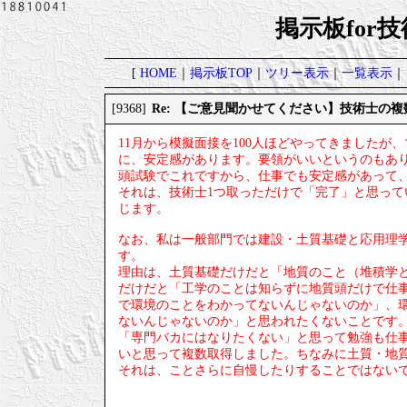
掲示板for
[
HOME
｜
掲示板TOP
｜
ツリー表示
｜
一覧表示
｜
Re: 【ご意見聞かせてください】技術士の
[9368]
11月から模擬面接を100人ほどやってきました
に、安定感があります。要領がいいというのもあ
頭試験でこれですから、仕事でも安定感があって
それは、技術士1つ取っただけで「完了」と思っ
じます。
なお、私は一般部門では建設・土質基礎と応用理
す。
理由は、土質基礎だけだと「地質のこと（堆積学
だけだと「工学のことは知らずに地質頭だけで仕
で環境のことをわかってないんじゃないのか」、
ないんじゃないのか」と思われたくないことです
「専門バカにはなりたくない」と思って勉強も仕
いと思って複数取得しました。ちなみに土質・地
それは、ことさらに自慢したりすることではない