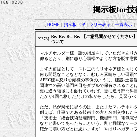
掲示板for
[
HOME
｜
掲示板TOP
｜
ツリー表示
｜
一覧表示
｜
Re: Re: Re: Re: 【ご意見聞かせてく
[9378]
ついて
マルチホルダー様、話の補足をしていただきあり
仰るとおり、別に怒り心頭様のような方を貶す意
まず大前提として、スレ主のミリオネア様と同じ
何も問題なことなどなく、むしろ素晴らしい研鑽
APEC様や怒り心頭様の事例のように、建設-土基
関連性の高い部門科目をダブルで保有されること
更に違う領域にも触れていれば、更に違う部門科
たかが1回合格しただけの私からしたら、見習うべ
ただ、私が疑念に思うのは、またまたマルチホル
例えば、仕事でとある技術士の方と名刺交換した
「技術士（総合技術監理部門、機械部門、電気電
などと書いてあったら…という、割と極端なケー
確かに凄い方だとは思いますが…やはりネガティ