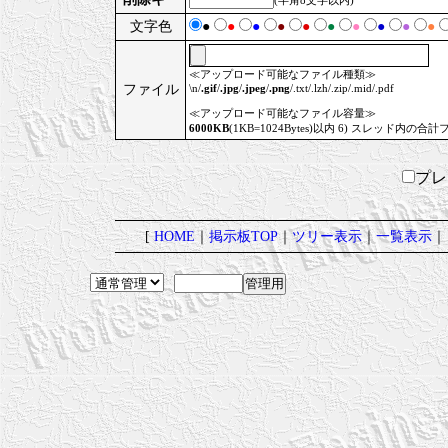
(半角8文字以内)
文字色
●
●
●
●
●
●
●
●
●
●
≪アップロード可能なファイル種類≫
ファイル
\n/
.gif
/
.jpg
/
.jpeg
/
.png
/.txt/.lzh/.zip/.mid/.pdf
≪アップロード可能なファイル容量≫
6000KB
(1KB=1024Bytes)以内 6) スレッド内の合計
プ
[
HOME
｜
掲示板TOP
｜
ツリー表示
｜
一覧表示
｜