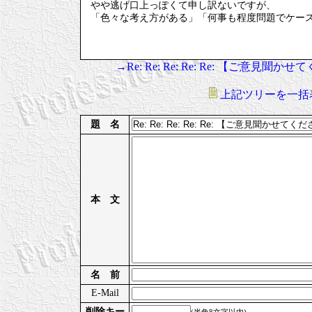
やや逃げ口上っぽくて申し訳ないですが、
「色々な考え方がある」「何事も程度問題でケー
→Re: Re: Re: Re: Re: 【ご
上記ツリーを一括
題 名
本 文
名 前
E-Mail
削除キー