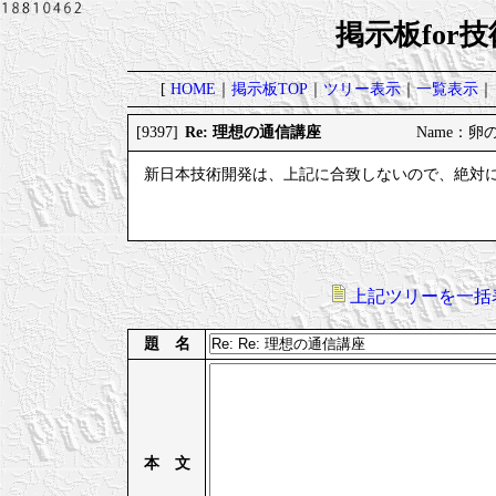
掲示板for
[
HOME
｜
掲示板TOP
｜
ツリー表示
｜
一覧表示
｜
Re: 理想の通信講座
[9397]
Name：卵のよ
新日本技術開発は、上記に合致しないので、絶対
上記ツリーを一括
題 名
本 文