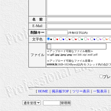
名 前
E-Mail
削除キー
(半角8文字以内)
文字色
●
●
●
●
●
●
●
●
●
●
≪アップロード可能なファイル種類≫
ファイル
\n/
.gif
/
.jpg
/
.jpeg
/
.png
/.txt/.lzh/.zip/.mid/.pdf
≪アップロード可能なファイル容量≫
6000KB
(1KB=1024Bytes)以内 6) スレッド内の合計
プ
[
HOME
｜
掲示板TOP
｜
ツリー表示
｜
一覧表示
｜