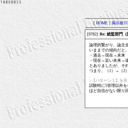
[
HOME
｜
掲示板TO
Re: 総監部
[9782]
論理的繋がり、論文
いままでの傾向だと
・過去→現在→未来
・現在→近い未来→
とありましたが、そ
つまり、（1）→（2
>【パターン１】を
試験時に5管理以外
ほど自信がない限り