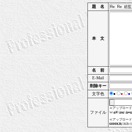
題 名
本 文
名 前
E-Mail
削除キー
文字色
●
●
●
≪アップロード
ファイル
\n/
.gif
/
.jpg
/
.jpeg
≪アップロード
6000KB
(1KB