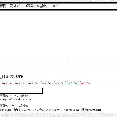
(半角8文字以内)
●
●
●
●
●
●
●
●
●
●
●
●
●
●
可能なファイル種類≫
/
.png
/.txt/.lzh/.zip/.mid/.pdf
可能なファイル容量≫
=1024Bytes)以内 6) スレッド内の合計ファイルサイズ:[0/6000KB]
残り:[6000KB]