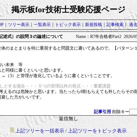
掲示板for技術士受験応援ページ
P
｜
ツリー表示
｜
一覧表示
｜
トピック表示
｜
新規投稿
｜
記事検索
｜
過
門（記述式）の設問３の論述について
Name：R7年合格者Part2 2026/05/
全体のまとまりを特に重視すると問題文に書いてあるので、【パターン
、
遠い未来 等
れと同様に書くといいと思います。
）→（3）と管理が進化しているように書くということです。
良しとする場合・・・５つの管理以外の視点・・・重要課題
を考えるのは危険かと思います。当たったら8割もらえても外したらその
回避した方がいいです。
記事引用
削除キー
返信無し
上記ツリーを一括表示
/
上記ツリーをトピック表示