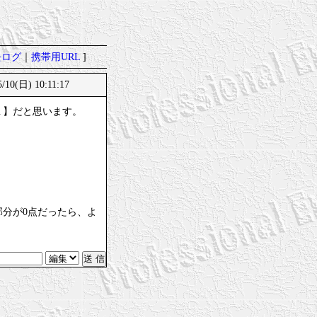
去ログ
｜
携帯用URL
]
10(日) 10:11:17
１】だと思います。
部分が0点だったら、よ