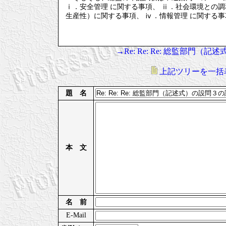
ⅰ．安全管理 に関する事項、 ⅱ．社会環境との
生産性）に関する事項、 ⅳ．情報管理 に関する
→Re: Re: Re: 総監部門
上記ツリーを一括
題 名
本 文
名 前
E-Mail