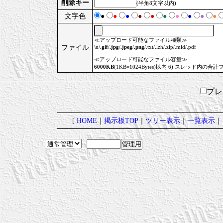
削除キー
(半角8文字以内)
文字色
●
●
●
●
●
●
●
●
●
●
≪アップロード可能なファイル種類≫
ファイル
\n/
.gif
/
.jpg
/
.jpeg
/
.png
/.txt/.lzh/.zip/.mid/.pdf
≪アップロード可能なファイル容量≫
6000KB
(1KB=1024Bytes)以内 6) スレッド内の合計
プ
[
HOME
｜
掲示板TOP
｜
ツリー表示
｜
一覧表示
｜