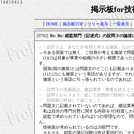
掲示板for
[
HOME
｜
掲示板TOP
｜
ツリー表示
｜
一覧表示
｜
Re: Re: 総監部門（記述式）の設問３の論
[9792]
> ・設問３は「あなたが有効と考える施策」なの
→今ある国策では無く、ご自身が考える施策で問
(1)(2)は対象が事業や組織の小さい範囲であっ
す。
国策(国の施策)とは問題文のどこにも記載あり
(1)と(2)にも施策という単語がありますが、
施策という単語に引っ張られているのであれば
> ・設問３の克服策は、建設業界・事業を踏まえ
> ・設問１から３まで、総じて総務的で技術から
> 技術面に終始して論じること。
→問題文に記載されていないのであれば、建設業
私は自分の専門分野に関する内容を1行程度しか
総監で求められているのは5つの管理なので、問
ん。
技術面が求められているのは20部門です。
そもそも、総監の筆記試験は申込案内P7の「※ 