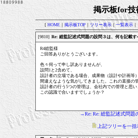
掲示板for
[
HOME
｜
掲示板TOP
｜
ツリー表示
｜
一覧表示
｜
Re: 総監記述式問題の設問３は、何を記載す
[9810]
R4総監様
ご回答ありがとうございます。
色々伺って申し訳ありませんが、
設問1と2含めて、
設計者の立場である場合、成果物（設計や計画等）
間違えなような気がしてきました。これの直接の
設計者の行う5つの管理は、会社内での管理と思い
この認識で合いますでしょうか？
→Re: Re: 総監記述式
上記ツリーを一括