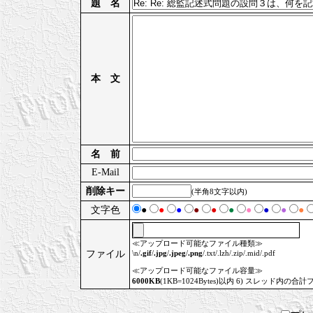
題 名
本 文
名 前
E-Mail
削除キー
(半角8文字以内)
文字色
●
●
●
●
●
●
●
●
●
●
≪アップロード可能なファイル種類≫
ファイル
\n/
.gif
/
.jpg
/
.jpeg
/
.png
/.txt/.lzh/.zip/.mid/.pdf
≪アップロード可能なファイル容量≫
6000KB
(1KB=1024Bytes)以内 6) スレッド内の合計