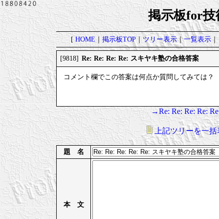
掲示板for
[
HOME
｜
掲示板TOP
｜
ツリー表示
｜
一覧表示
｜
Re: Re: Re: Re: スキヤキ塾の合格答案
[9818]
コメント欄でこの答案は何点か質問してみては？
→Re: Re: Re: R
上記ツリーを一括
題 名
本 文