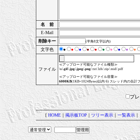
名 前
E-Mail
削除キー
(半角8文字以内)
文字色
●
●
●
●
●
●
●
●
●
●
≪アップロード可能なファイル種類≫
ファイル
\n/
.gif
/
.jpg
/
.jpeg
/
.png
/.txt/.lzh/.zip/.mid/.pdf
≪アップロード可能なファイル容量≫
6000KB
(1KB=1024Bytes)以内 6) スレッド内の合計
プ
[
HOME
｜
掲示板TOP
｜
ツリー表示
｜
一覧表示
｜