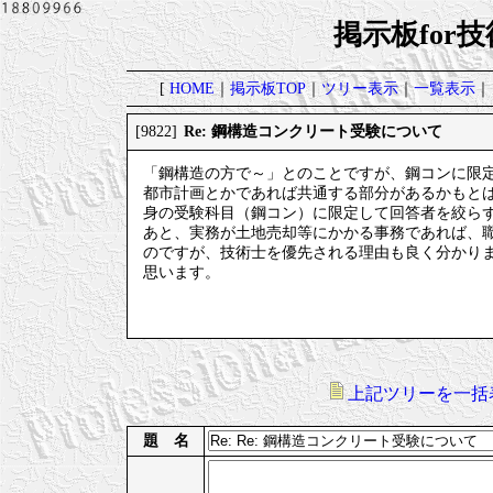
掲示板for
[
HOME
｜
掲示板TOP
｜
ツリー表示
｜
一覧表示
｜
Re: 鋼構造コンクリート受験について
[9822]
「鋼構造の方で～」とのことですが、鋼コンに限
都市計画とかであれば共通する部分があるかもと
身の受験科目（鋼コン）に限定して回答者を絞ら
あと、実務が土地売却等にかかる事務であれば、
のですが、技術士を優先される理由も良く分かり
思います。
上記ツリーを一括
題 名