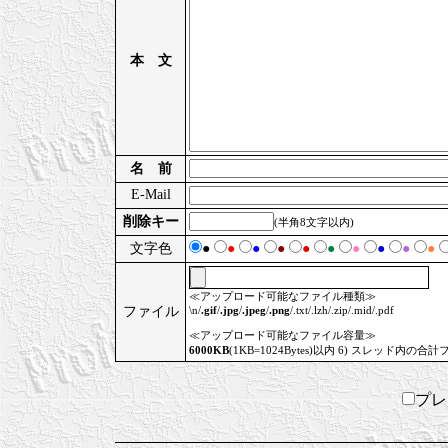
本 文
名 前
E-Mail
削除キー
(半角8文字以内)
文字色
●
●
●
●
●
●
●
●
●
●
≪アップロード可能なファイル種類≫
ファイル
\n/
.gif
/
.jpg
/
.jpeg
/
.png
/.txt/.lzh/.zip/.mid/.pdf
≪アップロード可能なファイル容量≫
6000KB
(1KB=1024Bytes)以内 6) スレッド内の合計
プ