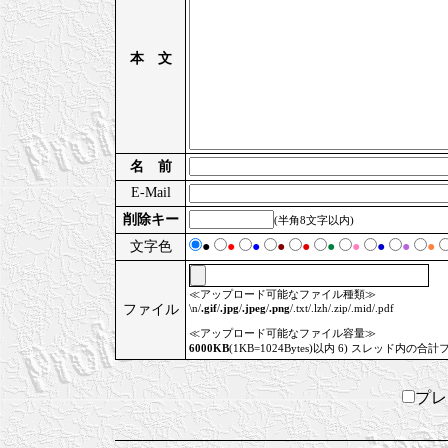
本 文
名 前
E-Mail
削除キー
(半角8文字以内)
文字色
●
●
●
●
●
●
●
●
●
●
≪アップロード可能なファイル種類≫
ファイル
\n/
.gif
/
.jpg
/
.jpeg
/
.png
/.txt/.lzh/.zip/.mid/.pdf
≪アップロード可能なファイル容量≫
6000KB
(1KB=1024Bytes)以内 6) スレッド内の合計
プ