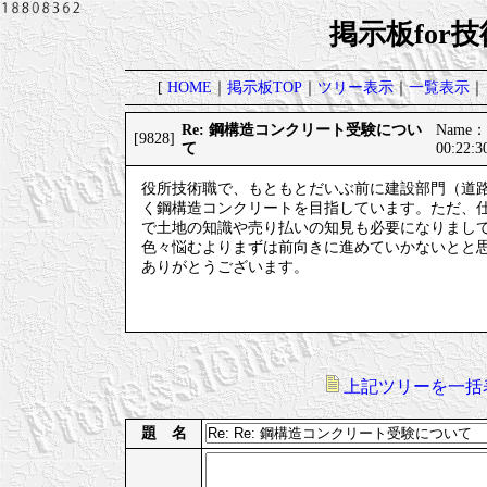
掲示板for
[
HOME
｜
掲示板TOP
｜
ツリー表示
｜
一覧表示
｜
Re: 鋼構造コンクリート受験につい
Name
[9828]
て
00:22:
役所技術職で、もともとだいぶ前に建設部門（道
く鋼構造コンクリートを目指しています。ただ、
で土地の知識や売り払いの知見も必要になりまし
色々悩むよりまずは前向きに進めていかないとと
ありがとうございます。
上記ツリーを一括
題 名