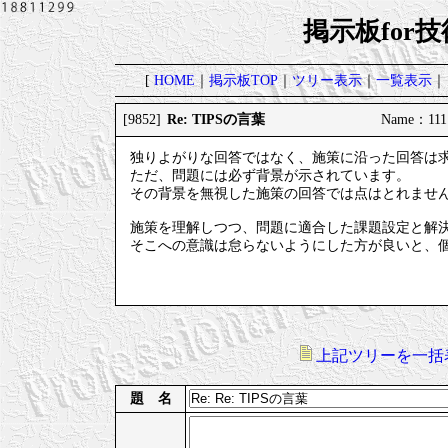
掲示板for
[
HOME
｜
掲示板TOP
｜
ツリー表示
｜
一覧表示
｜
Re: TIPSの言葉
[9852]
Name：111 
独りよがりな回答ではなく、施策に沿った回答は
ただ、問題には必ず背景が示されています。
その背景を無視した施策の回答では点はとれませ
施策を理解しつつ、問題に適合した課題設定と解
そこへの意識は怠らないようにした方が良いと、
上記ツリーを一括
題 名