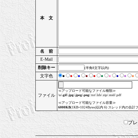
本 文
名 前
E-Mail
削除キー
(半角8文字以内)
文字色
●
●
●
●
●
●
●
●
●
●
≪アップロード可能なファイル種類≫
ファイル
\n/
.gif
/
.jpg
/
.jpeg
/
.png
/.txt/.lzh/.zip/.mid/.pdf
≪アップロード可能なファイル容量≫
6000KB
(1KB=1024Bytes)以内 6) スレッド内の合計
プ