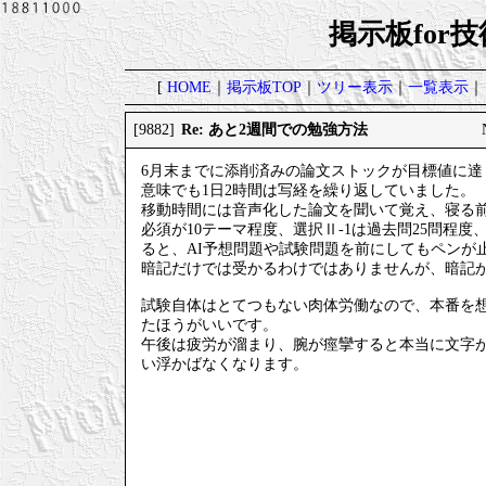
掲示板for
[
HOME
｜
掲示板TOP
｜
ツリー表示
｜
一覧表示
｜
Re: あと2週間での勉強方法
[9882]
6月末までに添削済みの論文ストックが目標値に
意味でも1日2時間は写経を繰り返していました。
移動時間には音声化した論文を聞いて覚え、寝る
必須が10テーマ程度、選択Ⅱ-1は過去問25問程度、
ると、AI予想問題や試験問題を前にしてもペンが
暗記だけでは受かるわけではありませんが、暗記
試験自体はとてつもない肉体労働なので、本番を
たほうがいいです。
午後は疲労が溜まり、腕が痙攣すると本当に文字
い浮かばなくなります。