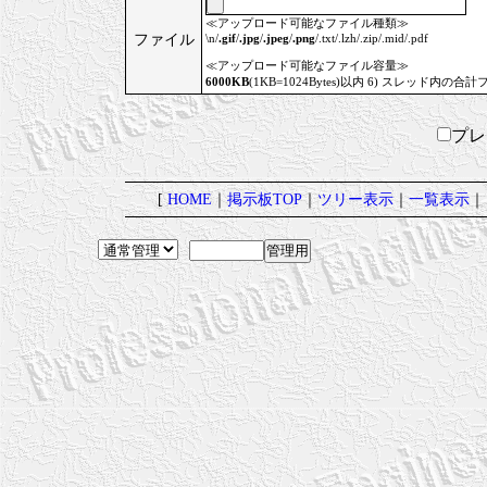
≪アップロード可能なファイル種類≫
ファイル
\n/
.gif
/
.jpg
/
.jpeg
/
.png
/.txt/.lzh/.zip/.mid/.pdf
≪アップロード可能なファイル容量≫
6000KB
(1KB=1024Bytes)以内 6) スレッド内の合計
プ
[
HOME
｜
掲示板TOP
｜
ツリー表示
｜
一覧表示
｜