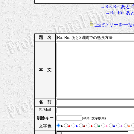
→Re: Re: 
→Re: Re:
上記ツリーを一括
題 名
本 文
名 前
E-Mail
削除キー
(半角8文字以内)
文字色
●
●
●
●
●
●
●
●
●
●