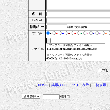
名 前
E-Mail
削除キー
(半角8文字以内)
文字色
●
●
●
●
●
●
●
●
●
●
≪アップロード可能なファイル種類≫
ファイル
\n/
.gif
/
.jpg
/
.jpeg
/
.png
/.txt/.lzh/.zip/.mid/.pdf
≪アップロード可能なファイル容量≫
6000KB
(1KB=1024Bytes)以内
プ
[
HOME
｜
掲示板TOP
｜
ツリー表示
｜
一覧表示
｜