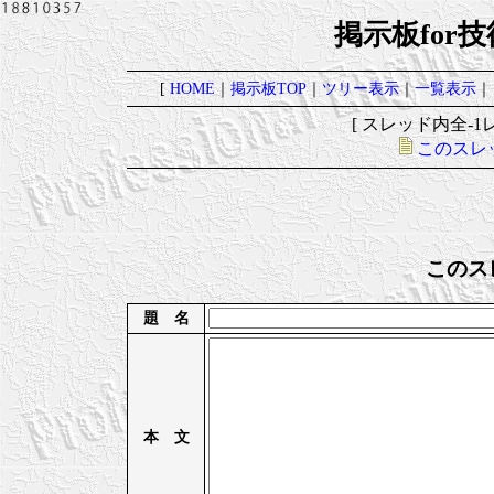
掲示板for
[
HOME
｜
掲示板TOP
｜
ツリー表示
｜
一覧表示
｜
[ スレッド内全-1レ
このスレ
このス
題 名
本 文