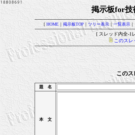
掲示板for
[
HOME
｜
掲示板TOP
｜
ツリー表示
｜
一覧表示
｜
[ スレッド内全-1レ
このスレ
このス
題 名
本 文