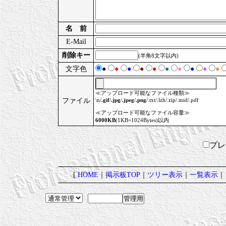
名 前
E-Mail
削除キー
(半角8文字以内)
文字色
●
●
●
●
●
●
●
●
●
●
≪アップロード可能なファイル種類≫
ファイル
\n/
.gif
/
.jpg
/
.jpeg
/
.png
/.txt/.lzh/.zip/.mid/.pdf
≪アップロード可能なファイル容量≫
6000KB
(1KB=1024Bytes)以内
プ
[
HOME
｜
掲示板TOP
｜
ツリー表示
｜
一覧表示
｜