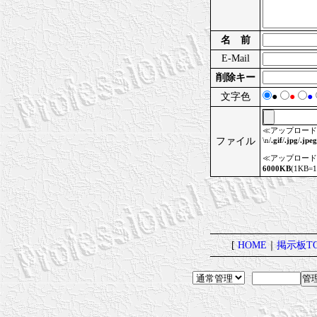
名 前
E-Mail
削除キー
文字色
●
●
●
≪アップロード
ファイル
\n/
.gif
/
.jpg
/
.jpeg
≪アップロード
6000KB
(1KB=
[
HOME
｜
掲示板TO