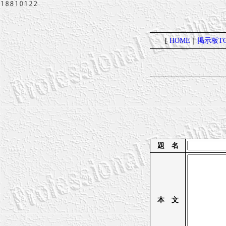
[
HOME
｜
掲示板TO
題 名
本 文