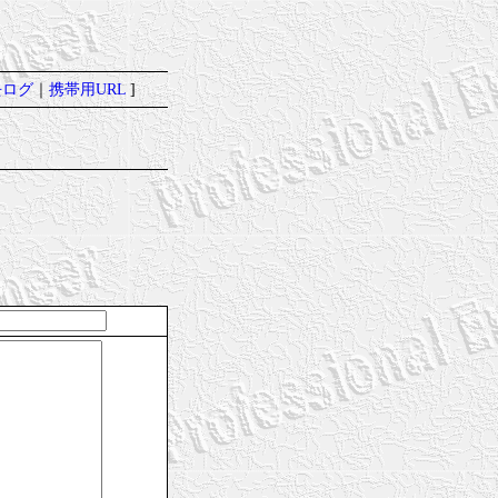
去ログ
｜
携帯用URL
]