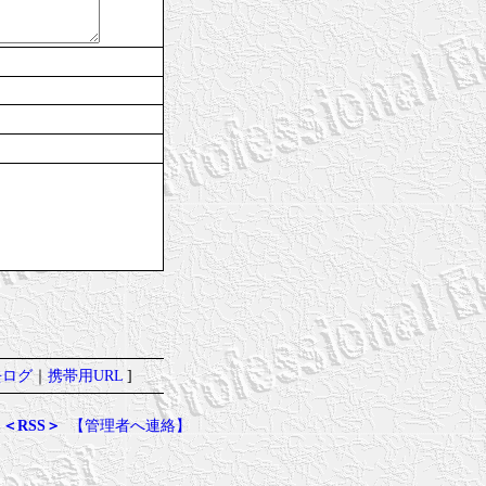
去ログ
｜
携帯用URL
]
＜RSS＞
【管理者へ連絡】