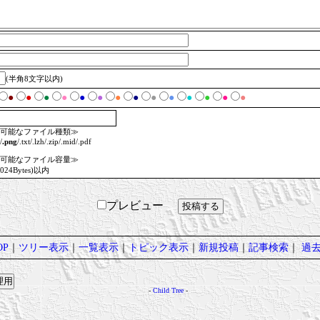
(半角8文字以内)
●
●
●
●
●
●
●
●
●
●
●
●
●
●
可能なファイル種類≫
/
.png
/.txt/.lzh/.zip/.mid/.pdf
可能なファイル容量≫
1024Bytes)以内
プレビュー
P
｜
ツリー表示
｜
一覧表示
｜
トピック表示
｜
新規投稿
｜
記事検索
｜
過
-
Child Tree
-