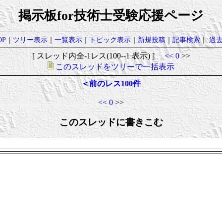
掲示板for技術士受験応援ページ
P
｜
ツリー表示
｜
一覧表示
｜
トピック表示
｜
新規投稿
｜
記事検索
｜
過
[ スレッド内全-1レス(100--1 表示) ]
<<
0
>>
このスレッドをツリーで一括表示
＜前のレス100件
<<
0
>>
このスレッドに書きこむ