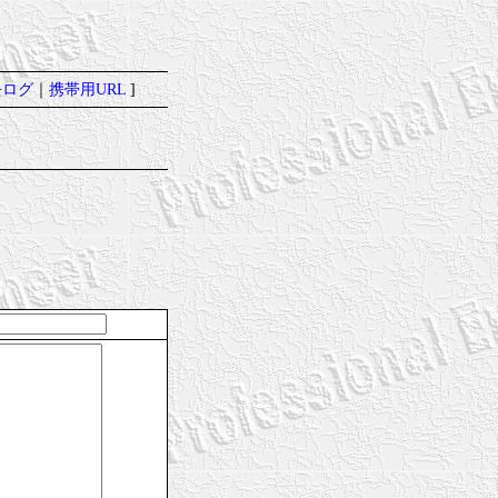
去ログ
｜
携帯用URL
]