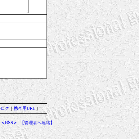
去ログ
｜
携帯用URL
]
＜RSS＞
【管理者へ連絡】