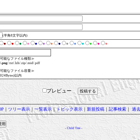
(半角8文字以内)
●
●
●
●
●
●
●
●
●
●
●
●
●
●
可能なファイル種類≫
/
.png
/.txt/.lzh/.zip/.mid/.pdf
可能なファイル容量≫
1024Bytes)以内
プレビュー
P
｜
ツリー表示
｜
一覧表示
｜
トピック表示
｜
新規投稿
｜
記事検索
｜
過
-
Child Tree
-