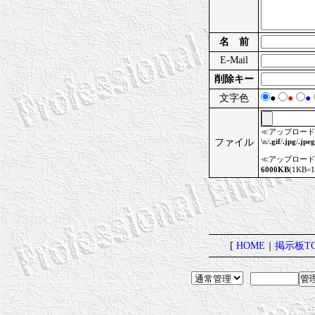
名 前
E-Mail
削除キー
文字色
●
●
●
≪アップロード
ファイル
\n/
.gif
/
.jpg
/
.jpeg
≪アップロード
6000KB
(1KB=
[
HOME
｜
掲示板TO