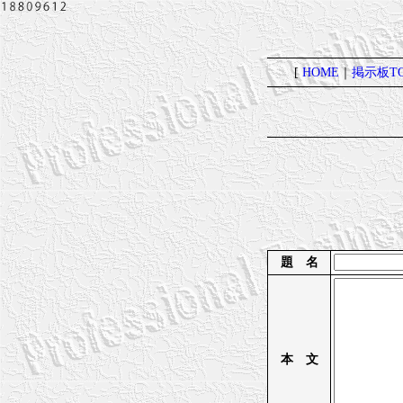
[
HOME
｜
掲示板TO
題 名
本 文