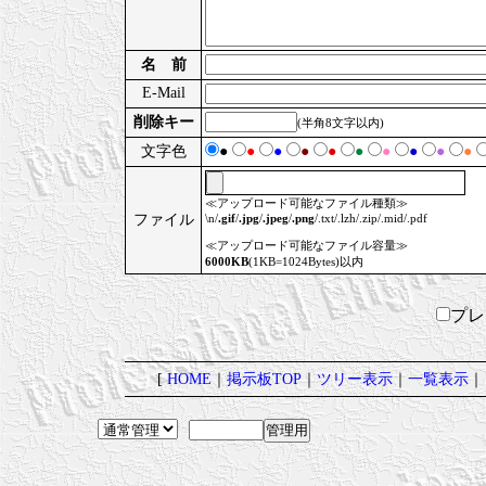
名 前
E-Mail
削除キー
(半角8文字以内)
文字色
●
●
●
●
●
●
●
●
●
●
≪アップロード可能なファイル種類≫
ファイル
\n/
.gif
/
.jpg
/
.jpeg
/
.png
/.txt/.lzh/.zip/.mid/.pdf
≪アップロード可能なファイル容量≫
6000KB
(1KB=1024Bytes)以内
プ
[
HOME
｜
掲示板TOP
｜
ツリー表示
｜
一覧表示
｜