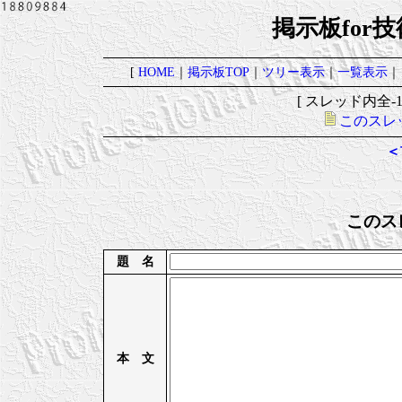
掲示板for
[
HOME
｜
掲示板TOP
｜
ツリー表示
｜
一覧表示
｜
[ スレッド内全-1レ
このスレ
＜
このス
題 名
本 文