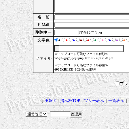
名 前
E-Mail
削除キー
(半角8文字以内)
文字色
●
●
●
●
●
●
●
●
●
●
≪アップロード可能なファイル種類≫
ファイル
\n/
.gif
/
.jpg
/
.jpeg
/
.png
/.txt/.lzh/.zip/.mid/.pdf
≪アップロード可能なファイル容量≫
6000KB
(1KB=1024Bytes)以内
プ
[
HOME
｜
掲示板TOP
｜
ツリー表示
｜
一覧表示
｜