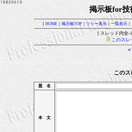
掲示板for
[
HOME
｜
掲示板TOP
｜
ツリー表示
｜
一覧表示
｜
[ スレッド内全-1レ
このスレ
＜
このス
題 名
本 文