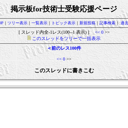
掲示板for技術士受験応援ページ
P
｜
ツリー表示
｜
一覧表示
｜
トピック表示
｜
新規投稿
｜
記事検索
｜
過
[ スレッド内全-1レス(100--1 表示) ]
<<
0
>>
このスレッドをツリーで一括表示
＜前のレス100件
<<
0
>>
このスレッドに書きこむ