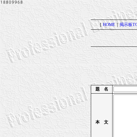
[
HOME
｜
掲示板TO
題 名
本 文