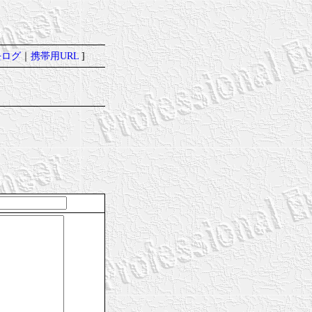
去ログ
｜
携帯用URL
]