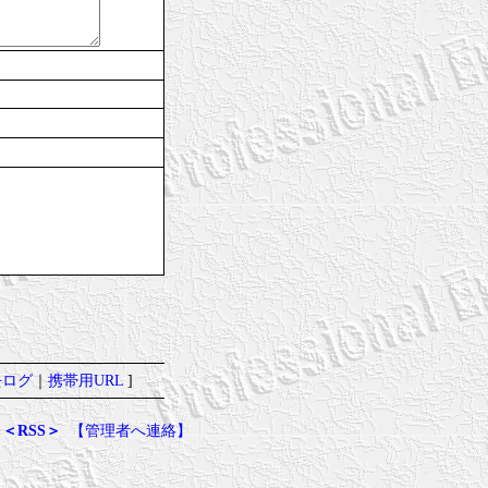
去ログ
｜
携帯用URL
]
＜RSS＞
【管理者へ連絡】