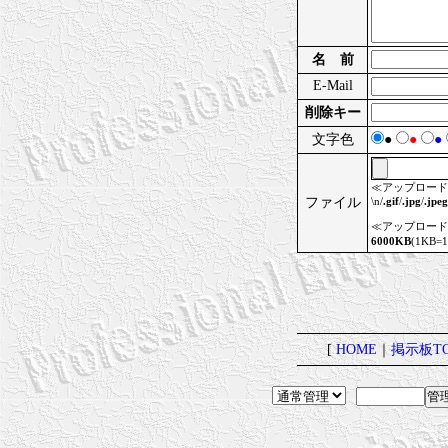
名 前
E-Mail
削除キー
文字色
●
●
●
≪アップロード
ファイル
\n/
.gif
/
.jpg
/
.jpeg
≪アップロード
6000KB
(1KB=
[
HOME
｜
掲示板TO