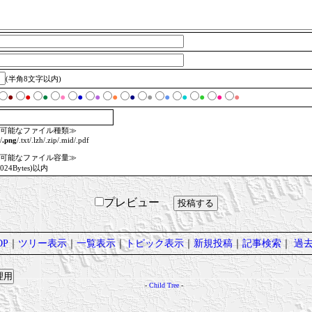
(半角8文字以内)
●
●
●
●
●
●
●
●
●
●
●
●
●
●
可能なファイル種類≫
/
.png
/.txt/.lzh/.zip/.mid/.pdf
可能なファイル容量≫
1024Bytes)以内
プレビュー
P
｜
ツリー表示
｜
一覧表示
｜
トピック表示
｜
新規投稿
｜
記事検索
｜
過
-
Child Tree
-