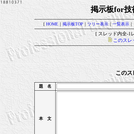
掲示板for
[
HOME
｜
掲示板TOP
｜
ツリー表示
｜
一覧表示
｜
[ スレッド内全-1レ
このスレ
このス
題 名
本 文