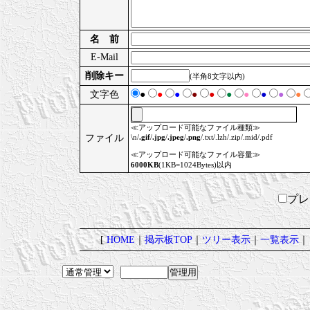
名 前
E-Mail
削除キー
(半角8文字以内)
文字色
●
●
●
●
●
●
●
●
●
●
≪アップロード可能なファイル種類≫
ファイル
\n/
.gif
/
.jpg
/
.jpeg
/
.png
/.txt/.lzh/.zip/.mid/.pdf
≪アップロード可能なファイル容量≫
6000KB
(1KB=1024Bytes)以内
プ
[
HOME
｜
掲示板TOP
｜
ツリー表示
｜
一覧表示
｜