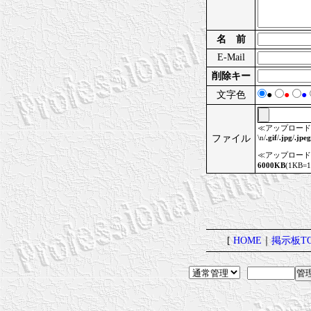
名 前
E-Mail
削除キー
文字色
●
●
●
≪アップロード
ファイル
\n/
.gif
/
.jpg
/
.jpeg
≪アップロード
6000KB
(1KB=
[
HOME
｜
掲示板TO