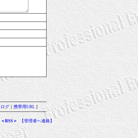
去ログ
｜
携帯用URL
]
＜RSS＞
【管理者へ連絡】