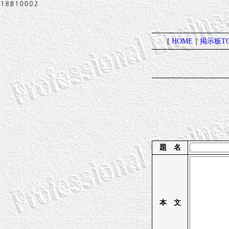
[
HOME
｜
掲示板TO
題 名
本 文