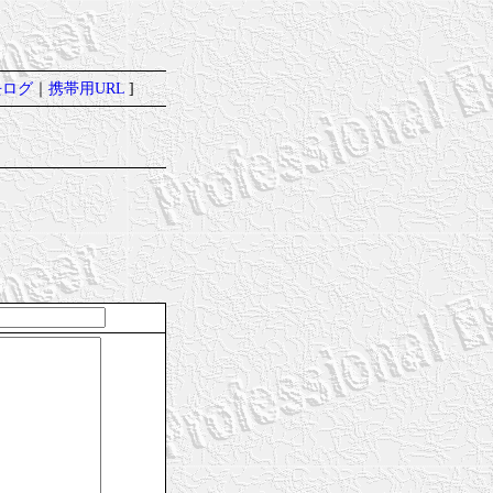
去ログ
｜
携帯用URL
]