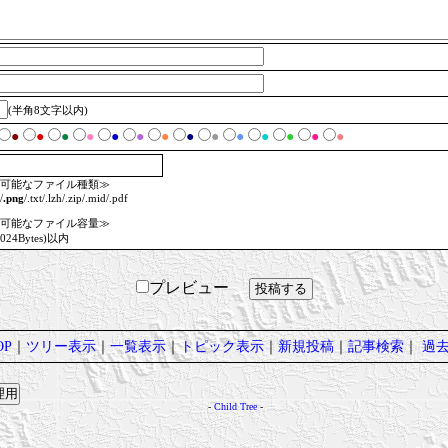
(半角8文字以内)
●
●
●
●
●
●
●
●
●
●
●
●
●
●
可能なファイル種類≫
/
.png
/.txt/.lzh/.zip/.mid/.pdf
可能なファイル容量≫
1024Bytes)以内
プレビュー
P
｜
ツリー表示
｜
一覧表示
｜
トピック表示
｜
新規投稿
｜
記事検索
｜
過
-
Child Tree
-