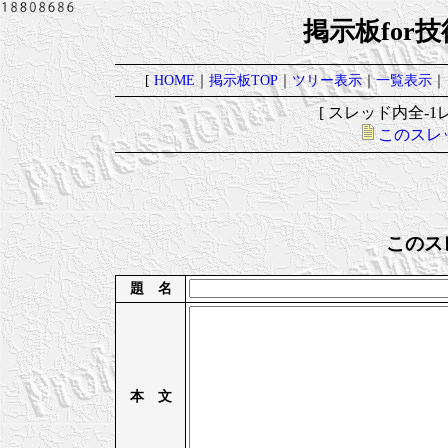
掲示板for
[
HOME
｜
掲示板TOP
｜
ツリー表示
｜
一覧表示
｜
[ スレッド内全-1レ
このスレ
このス
題 名
本 文