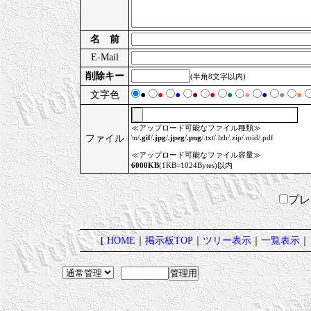
名 前
E-Mail
削除キー
(半角8文字以内)
文字色
●
●
●
●
●
●
●
●
●
●
≪アップロード可能なファイル種類≫
ファイル
\n/
.gif
/
.jpg
/
.jpeg
/
.png
/.txt/.lzh/.zip/.mid/.pdf
≪アップロード可能なファイル容量≫
6000KB
(1KB=1024Bytes)以内
プ
[
HOME
｜
掲示板TOP
｜
ツリー表示
｜
一覧表示
｜