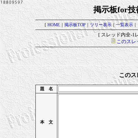
掲示板for
[
HOME
｜
掲示板TOP
｜
ツリー表示
｜
一覧表示
｜
[ スレッド内全-1レ
このスレ
このス
題 名
本 文