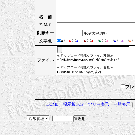
名 前
E-Mail
削除キー
(半角8文字以内)
文字色
●
●
●
●
●
●
●
●
●
●
≪アップロード可能なファイル種類≫
ファイル
\n/
.gif
/
.jpg
/
.jpeg
/
.png
/.txt/.lzh/.zip/.mid/.pdf
≪アップロード可能なファイル容量≫
6000KB
(1KB=1024Bytes)以内
プ
[
HOME
｜
掲示板TOP
｜
ツリー表示
｜
一覧表示
｜