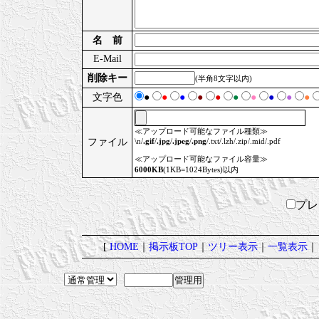
名 前
E-Mail
削除キー
(半角8文字以内)
文字色
●
●
●
●
●
●
●
●
●
●
≪アップロード可能なファイル種類≫
ファイル
\n/
.gif
/
.jpg
/
.jpeg
/
.png
/.txt/.lzh/.zip/.mid/.pdf
≪アップロード可能なファイル容量≫
6000KB
(1KB=1024Bytes)以内
プ
[
HOME
｜
掲示板TOP
｜
ツリー表示
｜
一覧表示
｜