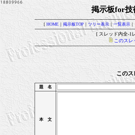
掲示板for
[
HOME
｜
掲示板TOP
｜
ツリー表示
｜
一覧表示
｜
[ スレッド内全-1レ
このスレ
このス
題 名
本 文