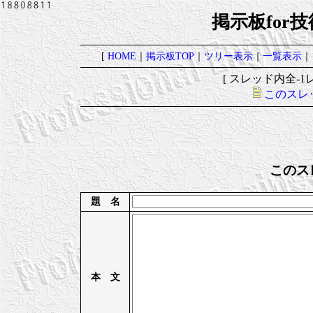
掲示板for
[
HOME
｜
掲示板TOP
｜
ツリー表示
｜
一覧表示
｜
[ スレッド内全-1レ
このスレ
このス
題 名
本 文