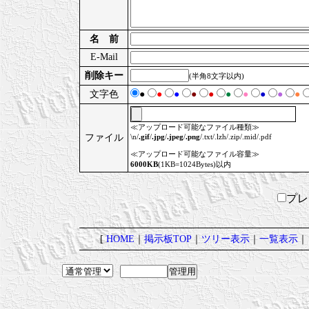
名 前
E-Mail
削除キー
(半角8文字以内)
文字色
●
●
●
●
●
●
●
●
●
●
≪アップロード可能なファイル種類≫
ファイル
\n/
.gif
/
.jpg
/
.jpeg
/
.png
/.txt/.lzh/.zip/.mid/.pdf
≪アップロード可能なファイル容量≫
6000KB
(1KB=1024Bytes)以内
プ
[
HOME
｜
掲示板TOP
｜
ツリー表示
｜
一覧表示
｜