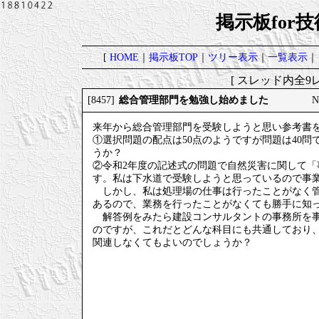
掲示板for
[
HOME
｜
掲示板TOP
｜
ツリー表示
｜
一覧表示
｜
[ スレッド内全9レ
総合管理部門を勉強し始めました
[8457]
N
来年から総合管理部門を受験しようと思い参考書
①選択問題の配点は50点のようですが問題は40問で
うか？
②令和2年度の記述式の問題で自然災害に関して
す。私は下水道で受験しようと思っているので事
しかし、私は処理場の仕事は行ったことがなく管
あるので、業務を行ったことがなくても勝手に知
解答例をみたら建設コンサルタントの事務所を事
のですが、これだとどんな科目にも共通しており
関連しなくてもよいのでしょうか？