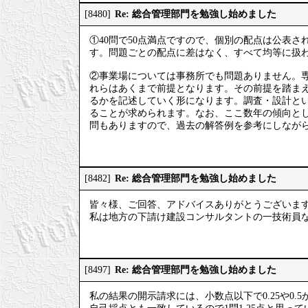
Re: 総合管理部門を勉強し始めました
[8480]
①40問で50点満点ですので、個別の配点は公表さ
す。問題ごとの配点に差はなく、すべて均等に扱
②事業場については事務所でも問題ありません。
れらはあくまで前提となります。その前提を踏ま
るかを記述していく形になります。調査・設計と
ることが求められます。なお、ここ数年の傾向と
問もありますので、過去の解答例を参考にしなが
Re: 総合管理部門を勉強し始めました
[8482]
皆々様、ご回答、アドバイスありがとうございま
私は地方の下請け建設コンサルタントの一技術員
Re: 総合管理部門を勉強し始めました
[8497]
私の結果の開示請求には、小数点以下で0.25や0.