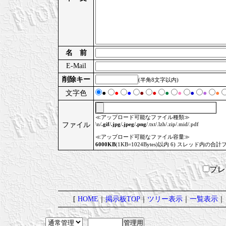
名 前
E-Mail
削除キー
(半角8文字以内)
文字色
●
●
●
●
●
●
●
●
●
●
≪アップロード可能なファイル種類≫
ファイル
\n/
.gif
/
.jpg
/
.jpeg
/
.png
/.txt/.lzh/.zip/.mid/.pdf
≪アップロード可能なファイル容量≫
6000KB
(1KB=1024Bytes)以内 6) スレッド内の合計
プ
[
HOME
｜
掲示板TOP
｜
ツリー表示
｜
一覧表示
｜