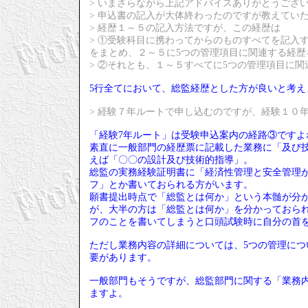
> いまさらながら上記アドバイスありがとうござ
> 申込書の記入が大体終わったのですが教えてい
> 経歴１～５の記入方法ですが、この経歴は
> ①受験科目に携わってからのものすべてを記入
をまとめ、２～５に5つの管理項目に関連する経歴
> ②それとも、１～５すべてに5つの管理項目に
5行全てにおいて、総監経歴とした方が良いと考え
> 経験７年ルートで申し込むのですが、経験１０
「経験7年ルート」は受験申込案内の経路③ですよ
素直に一般部門の経歴票に記載した業務に「及び技
えば「〇〇の設計及び技術的指導」。
総監の実務経験証明書に「経済性管理と安全管理
フ」とか書いておられる方がいます。
願書提出時点で「総監とは何か」という本髄が分
が、大半の方は「総監とは何か」を分かっておら
フのことを書いてしまうと口頭試験時に自分の首
ただし業務内容の詳細については、5つの管理に
要があります。
一般部門もそうですが、総監部門に関する「業務
ますよ。