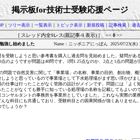
掲示板for技術士受験応援ページ
P
｜
ツリー表示
｜
一覧表示
｜
トピック表示
｜
新規投稿
｜
記事検索
｜
過
[ スレッド内全9レス(親記事-9 表示) ] <<
0
>>
勉強し始めました
Name：ニッポニアにっぽん 2025/07/23(水) 18
門を受験しようと思い参考書を購入し過去問を見始めました。疑問があ
0点のようですが問題は40問です。1問1.25点なのか、2点と1点の問題
式の問題で自然災害に関して「事業場」の名称、事業の目的、創出物、概
験しようと思っているので事業場として下水処理場がまず思い浮かびま
の仕事は行ったことがなく管路の設計がメインです。問題には「よく
ったことがなくても勝手に知っている処理場の名称を記載してもよいの
コンサルタントの事務所を事業所としていました。これなら実際の業
どんな科目にも共通しており、受験科目との因果関係が強くありません
のでしょうか？