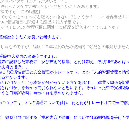
記アドバイスありがとうございました。
体終わったのですが教えていただきたいことがあります。
方法ですが、この経歴は
わってからのものすべてを記入すべきなのでしょうか？、この場合経歴１
5つの管理項目に関連する経歴を記入予定です。
５すべてに5つの管理項目に関連する経歴を記入すべきでしょうか？
総監経歴とした方が良いと考えます。
で申し込むのですが、経験１０年程度のため現実的に②だと７年足りませ
は受験申込案内の経路③ですよね。
歴票に記載した業務に「及び技術的指導」と付け加え、累積10年あれば
び技術的指導」。
書に「経済性管理と安全管理がトレードオフ」とか「人的資源管理と情
れる方がいます。
監とは何か」という本髄が分かっている方であれば、二律背反関係を記
監とは何か」を分かっておられないと思います。そういった中で実務経
まうと口頭試験時に自分の首を絞めかねません。
細については、5つの管理について触れ、何と何がトレードオフで何で解
が、総監部門に関する「業務内容の詳細」については添削指導を受けた