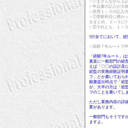
> いまさらながら上
> 申込書の記入が大
> 経歴１～５の記入
> ①受験科目に携
をまとめ、２～５に
> ②それとも、１～
5行全てにおいて、
> 経験７年ルート
「経験7年ルート」
素直に一般部門の経
えば「〇〇の設計及
総監の実務経験証明
フ」とか書いておら
願書提出時点で「総
が、大半の方は「総
フのことを書いてし
ただし業務内容の詳
要があります。
一般部門もそうです
ますよ。