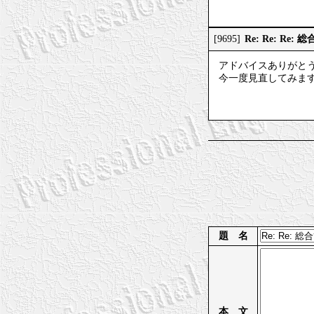
Re: Re: R
[9695]
アドバイスありがと
今一度見直してみま
題 名
本 文