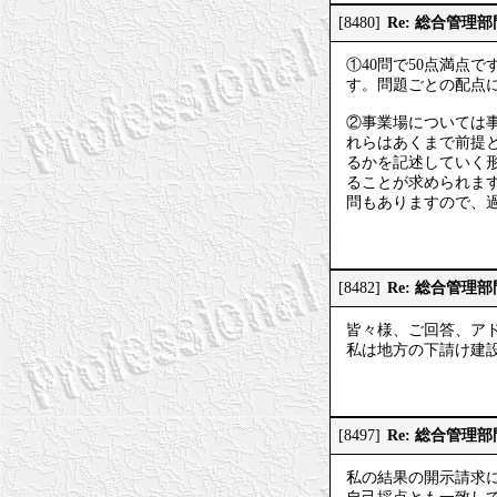
Re: 総合管理
[8480]
①40問で50点満点
す。問題ごとの配点
②事業場については
れらはあくまで前提
るかを記述していく
ることが求められま
問もありますので、
Re: 総合管理
[8482]
皆々様、ご回答、ア
私は地方の下請け建
Re: 総合管理
[8497]
私の結果の開示請求には