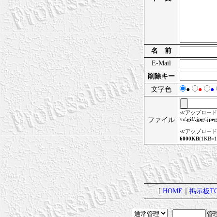
名 前
E-Mail
削除キー
文字色
●
●
●
≪アップロード
ファイル
\n/
.gif
/
.jpg
/
.jpeg
≪アップロード
6000KB
(1KB
[
HOME
｜
掲示板TO