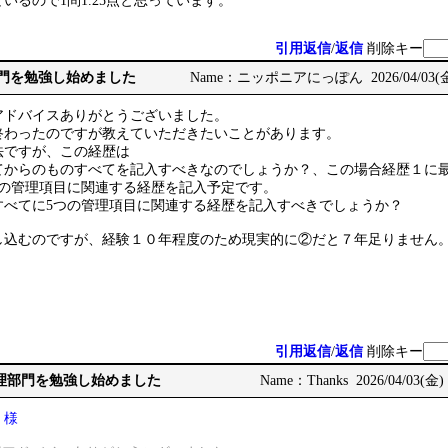
いるので1問1.25点と思っています。
引用返信
/
返信
削除キー
部門を勉強し始めました
Name：ニッポニアにっぽん 2026/04/03(金) 
アドバイスありがとうございました。
終わったのですが教えていただきたいことがあります。
法ですが、この経歴は
てからのものすべてを記入すべきなのでしょうか？、この場合経歴１に
つの管理項目に関連する経歴を記入予定です。
すべてに5つの管理項目に関連する経歴を記入すべきでしょうか？
し込むのですが、経験１０年程度のため現実的に②だと７年足りません
引用返信
/
返信
削除キー
総合管理部門を勉強し始めました
Name：Thanks 2026/04/03(金) 
 様