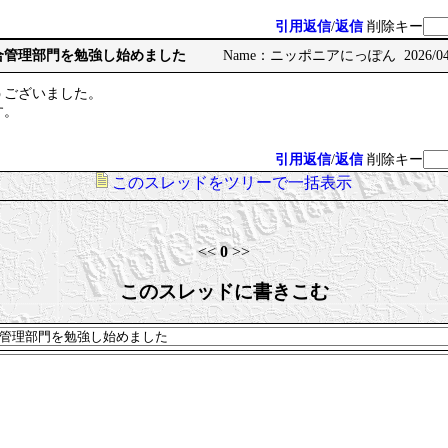
引用返信
/
返信
削除キー
e: 総合管理部門を勉強し始めました
Name：ニッポニアにっぽん 2026/04/06
うございました。
す。
引用返信
/
返信
削除キー
このスレッドをツリーで一括表示
<<
0
>>
このスレッドに書きこむ