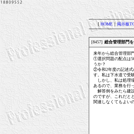
[
HOME
｜
掲示板TO
総合管理部門を
[8457]
来年から総合管理部
①選択問題の配点は5
うか？
②令和2年度の記述
す。私は下水道で受
しかし、私は処理場
あるので、業務を行
解答例をみたら建設
のですが、これだと
関連しなくてもよい