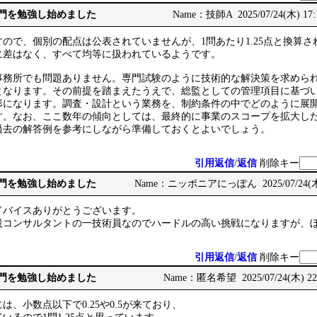
部門を勉強し始めました
Name：技師A 2025/07/24(木) 17:
ですので、個別の配点は公表されていませんが、1問あたり1.25点と換算
に差はなく、すべて均等に扱われているようです。
事務所でも問題ありません。専門試験のように技術的な解決策を求めら
となります。その前提を踏まえたうえで、総監としての管理項目に基づ
形になります。調査・設計という業務を、制約条件の中でどのように展
す。なお、ここ数年の傾向としては、最終的に事業のスコープを拡大し
過去の解答例を参考にしながら準備しておくとよいでしょう。
引用返信
/
返信
削除キー
部門を勉強し始めました
Name：ニッポニアにっぽん 2025/07/24(木) 
ドバイスありがとうございます。
設コンサルタントの一技術員なのでハードルの高い挑戦になりますが、
引用返信
/
返信
削除キー
部門を勉強し始めました
Name：匿名希望 2025/07/24(木) 22:
、小数点以下で0.25や0.5が来ており、