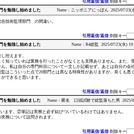
引用返信
/
返信
削除キー
部門を勉強し始めました
Name：ニッポニアにっぽん 2025/07/23(水) 
総合技術監理部門 の間違い。
引用返信
/
返信
削除キー
部門を勉強し始めました
Name：R4総監 2025/07/23(水) 19:
差し控えます。
よく知っていれば業務を行ったことがなくとも支障ありません。また、
せん。私は自分の専門科目について一文しか記載せず、あとは自分の会
総監はこういった点で20部門とは異なる特殊性がありますが、良くも悪
とができると思います。
引用返信
/
返信
削除キー
部門を勉強し始めました
Name：匿名 口頭試験で総監落ちた男 2025/07/24
と思います。②筆記は実務と必ず結びついているわけではありません。
の実務について設問されます。
引用返信
/
返信
削除キー