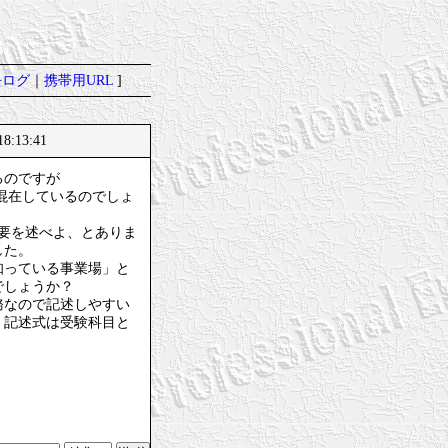
去ログ
｜
携帯用URL
]
:13:41
るのですが
が混在しているのでしょ
要を述べよ、とありま
した。
知っている事業場」と
でしょうか？
務なので記述しやすい
。記述式は受験科目と