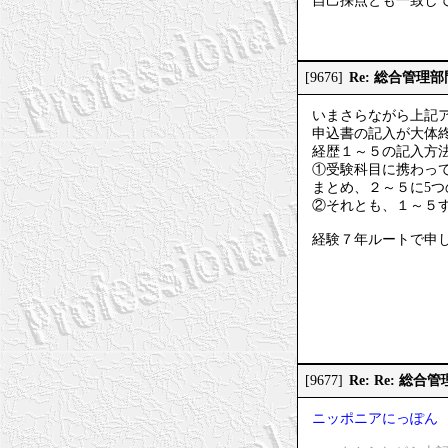
自己採点とも一致して
Re: 総合管理
[9676]
いまさらながら上記
申込書の記入が大体
経歴１～５の記入方
①受験科目に携わっ
まとめ、２～５に5
②それとも、１～５
経験７年ルートで申
Re: Re: 
[9677]
ニッポニアにっぽん