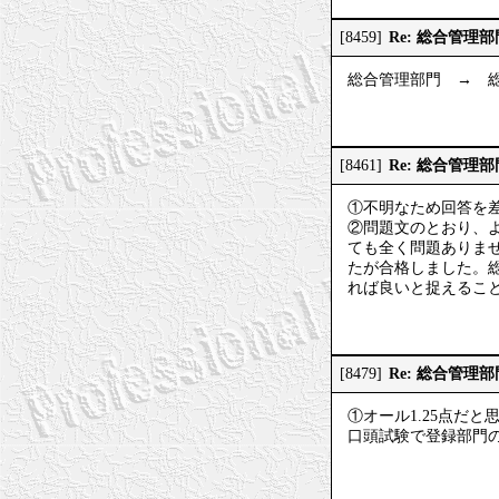
Re: 総合管理
[8459]
総合管理部門 → 
Re: 総合管理
[8461]
①不明なため回答を
②問題文のとおり、
ても全く問題ありま
たが合格しました。
れば良いと捉えるこ
Re: 総合管理
[8479]
①オール1.25点だ
口頭試験で登録部門