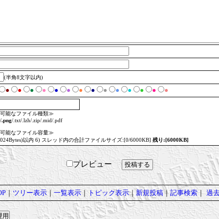
(半角8文字以内)
●
●
●
●
●
●
●
●
●
●
●
●
●
●
可能なファイル種類≫
/
.png
/.txt/.lzh/.zip/.mid/.pdf
可能なファイル容量≫
=1024Bytes)以内 6) スレッド内の合計ファイルサイズ:[0/6000KB]
残り:[6000KB]
プレビュー
P
｜
ツリー表示
｜
一覧表示
｜
トピック表示
｜
新規投稿
｜
記事検索
｜
過