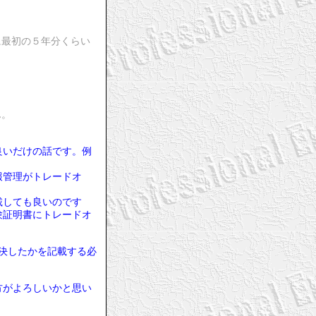
に最初の５年分くらい
ん。
良いだけの話です。例
報管理がトレードオ
載しても良いのです
験証明書にトレードオ
決したかを記載する必
方がよろしいかと思い