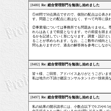
Re: 総合管理部門を勉強し始めました
[8480]
①40問で50点満点ですので、個別の配点は公表さ
す。問題ごとの配点に差はなく、すべて均等に扱
②事業場については事務所でも問題ありません。
れらはあくまで前提となります。その前提を踏ま
るかを記述していく形になります。調査・設計と
ることが求められます。なお、ここ数年の傾向と
問もありますので、過去の解答例を参考にしなが
Re: 総合管理部門を勉強し始めました
[8482]
皆々様、ご回答、アドバイスありがとうございま
私は地方の下請け建設コンサルタントの一技術員
Re: 総合管理部門を勉強し始めました
[8497]
私の結果の開示請求には、小数点以下で0.25や0.