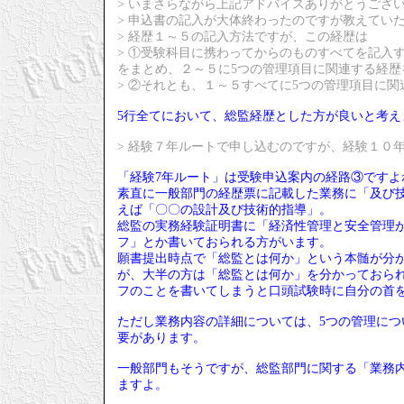
> いまさらながら上記アドバイスありがとうござ
> 申込書の記入が大体終わったのですが教えてい
> 経歴１～５の記入方法ですが、この経歴は
> ①受験科目に携わってからのものすべてを記入
をまとめ、２～５に5つの管理項目に関連する経歴
> ②それとも、１～５すべてに5つの管理項目に
5行全てにおいて、総監経歴とした方が良いと考え
> 経験７年ルートで申し込むのですが、経験１０
「経験7年ルート」は受験申込案内の経路③ですよ
素直に一般部門の経歴票に記載した業務に「及び技
えば「〇〇の設計及び技術的指導」。
総監の実務経験証明書に「経済性管理と安全管理
フ」とか書いておられる方がいます。
願書提出時点で「総監とは何か」という本髄が分
が、大半の方は「総監とは何か」を分かっておら
フのことを書いてしまうと口頭試験時に自分の首
ただし業務内容の詳細については、5つの管理に
要があります。
一般部門もそうですが、総監部門に関する「業務
ますよ。