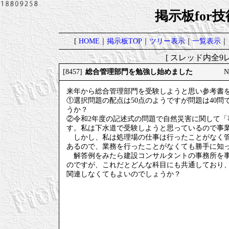
掲示板for
[
HOME
｜
掲示板TOP
｜
ツリー表示
｜
一覧表示
｜
[ スレッド内全9レ
総合管理部門を勉強し始めました
[8457]
N
来年から総合管理部門を受験しようと思い参考書
①選択問題の配点は50点のようですが問題は40問で
うか？
②令和2年度の記述式の問題で自然災害に関して
す。私は下水道で受験しようと思っているので事
しかし、私は処理場の仕事は行ったことがなく管
あるので、業務を行ったことがなくても勝手に知
解答例をみたら建設コンサルタントの事務所を事
のですが、これだとどんな科目にも共通しており
関連しなくてもよいのでしょうか？