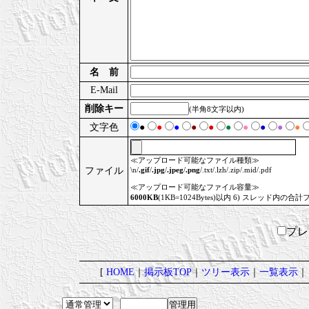
名 前
E-Mail
削除キー
(半角8文字以内)
文字色
●
●
●
●
●
●
●
●
●
●
≪アップロード可能なファイル種類≫
ファイル
\n/
.gif
/
.jpg
/
.jpeg
/
.png
/.txt/.lzh/.zip/.mid/.pdf
≪アップロード可能なファイル容量≫
6000KB
(1KB=1024Bytes)以内 6) スレッド内の合計
プ
[
HOME
｜
掲示板TOP
｜
ツリー表示
｜
一覧表示
｜