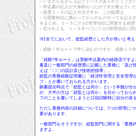
> いまさらながら上記アドバイスありがとうござ
> 申込書の記入が大体終わったのですが教えてい
> 経歴１～５の記入方法ですが、この経歴は
> ①受験科目に携わってからのものすべてを記入
をまとめ、２～５に5つの管理項目に関連する経歴
> ②それとも、１～５すべてに5つの管理項目に
5行全てにおいて、総監経歴とした方が良いと考え
> 経験７年ルートで申し込むのですが、経験１０
「経験7年ルート」は受験申込案内の経路③ですよ
素直に一般部門の経歴票に記載した業務に「及び技
えば「〇〇の設計及び技術的指導」。
総監の実務経験証明書に「経済性管理と安全管理
フ」とか書いておられる方がいます。
願書提出時点で「総監とは何か」という本髄が分
が、大半の方は「総監とは何か」を分かっておら
フのことを書いてしまうと口頭試験時に自分の首
ただし業務内容の詳細については、5つの管理に
要があります。
一般部門もそうですが、総監部門に関する「業務
ますよ。