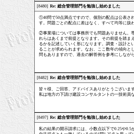
Re: 総合管理部門を勉強し始めました
[8480]
①40問で50点満点ですので、個別の配点は公表さ
す。問題ごとの配点に差はなく、すべて均等に扱
②事業場については事務所でも問題ありません。
れらはあくまで前提となります。その前提を踏ま
るかを記述していく形になります。調査・設計と
ることが求められます。なお、ここ数年の傾向と
問もありますので、過去の解答例を参考にしなが
Re: 総合管理部門を勉強し始めました
[8482]
皆々様、ご回答、アドバイスありがとうございま
私は地方の下請け建設コンサルタントの一技術員
Re: 総合管理部門を勉強し始めました
[8497]
私の結果の開示請求には、小数点以下で0.25や0.