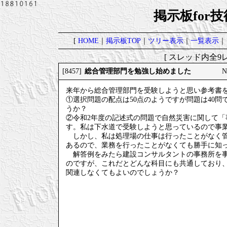
掲示板for
[
HOME
｜
掲示板TOP
｜
ツリー表示
｜
一覧表示
｜
[ スレッド内全9レ
総合管理部門を勉強し始めました
[8457]
N
来年から総合管理部門を受験しようと思い参考書
①選択問題の配点は50点のようですが問題は40問で
うか？
②令和2年度の記述式の問題で自然災害に関して
す。私は下水道で受験しようと思っているので事
しかし、私は処理場の仕事は行ったことがなく管
あるので、業務を行ったことがなくても勝手に知
解答例をみたら建設コンサルタントの事務所を事
のですが、これだとどんな科目にも共通しており
関連しなくてもよいのでしょうか？