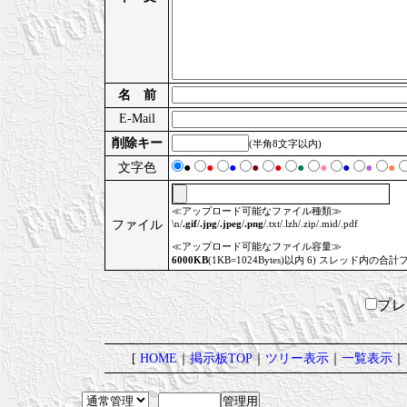
名 前
E-Mail
削除キー
(半角8文字以内)
文字色
●
●
●
●
●
●
●
●
●
●
≪アップロード可能なファイル種類≫
ファイル
\n/
.gif
/
.jpg
/
.jpeg
/
.png
/.txt/.lzh/.zip/.mid/.pdf
≪アップロード可能なファイル容量≫
6000KB
(1KB=1024Bytes)以内 6) スレッド内の合計
プ
[
HOME
｜
掲示板TOP
｜
ツリー表示
｜
一覧表示
｜