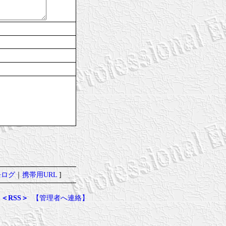
去ログ
｜
携帯用URL
]
＜RSS＞
【管理者へ連絡】