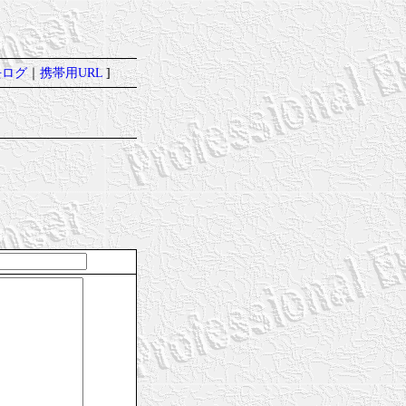
去ログ
｜
携帯用URL
]