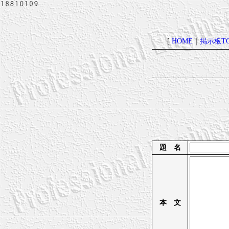
[
HOME
｜
掲示板TO
題 名
本 文