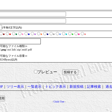
(半角8文字以内)
●
●
●
●
●
●
●
●
●
●
●
●
●
●
可能なファイル種類≫
/
.png
/.txt/.lzh/.zip/.mid/.pdf
可能なファイル容量≫
1024Bytes)以内
プレビュー
P
｜
ツリー表示
｜
一覧表示
｜
トピック表示
｜
新規投稿
｜
記事検索
｜
過
-
Child Tree
-