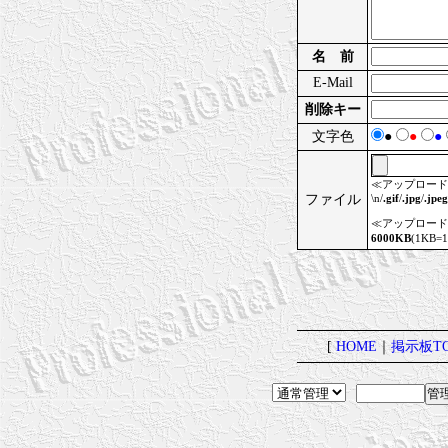
名 前
E-Mail
削除キー
文字色
●
●
●
≪アップロード
ファイル
\n/
.gif
/
.jpg
/
.jpeg
≪アップロード
6000KB
(1KB=
[
HOME
｜
掲示板TO