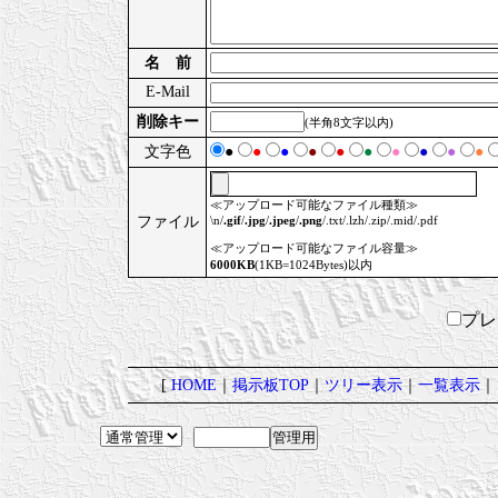
名 前
E-Mail
削除キー
(半角8文字以内)
文字色
●
●
●
●
●
●
●
●
●
●
≪アップロード可能なファイル種類≫
ファイル
\n/
.gif
/
.jpg
/
.jpeg
/
.png
/.txt/.lzh/.zip/.mid/.pdf
≪アップロード可能なファイル容量≫
6000KB
(1KB=1024Bytes)以内
プ
[
HOME
｜
掲示板TOP
｜
ツリー表示
｜
一覧表示
｜