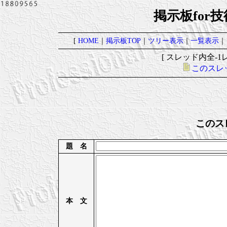
掲示板for
[
HOME
｜
掲示板TOP
｜
ツリー表示
｜
一覧表示
｜
[ スレッド内全-1レ
このスレ
このス
題 名
本 文