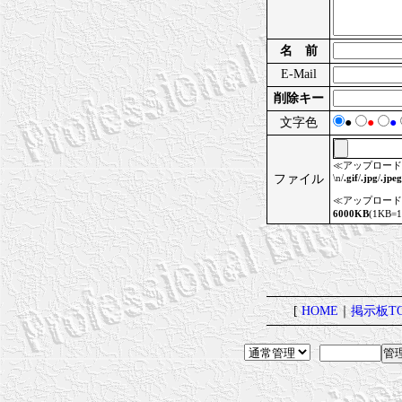
名 前
E-Mail
削除キー
文字色
●
●
●
≪アップロード
ファイル
\n/
.gif
/
.jpg
/
.jpeg
≪アップロード
6000KB
(1KB=
[
HOME
｜
掲示板TO