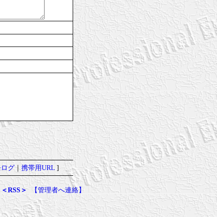
去ログ
｜
携帯用URL
]
＜RSS＞
【管理者へ連絡】