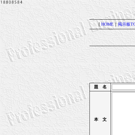
[
HOME
｜
掲示板TO
題 名
本 文