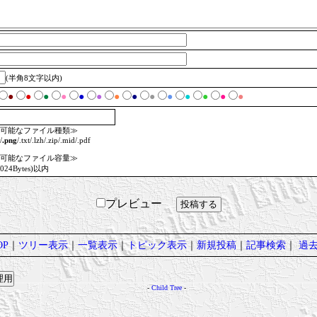
(半角8文字以内)
●
●
●
●
●
●
●
●
●
●
●
●
●
●
可能なファイル種類≫
/
.png
/.txt/.lzh/.zip/.mid/.pdf
可能なファイル容量≫
1024Bytes)以内
プレビュー
P
｜
ツリー表示
｜
一覧表示
｜
トピック表示
｜
新規投稿
｜
記事検索
｜
過
-
Child Tree
-