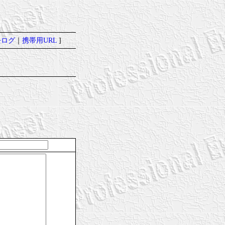
去ログ
｜
携帯用URL
]