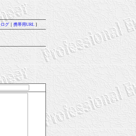
去ログ
｜
携帯用URL
]