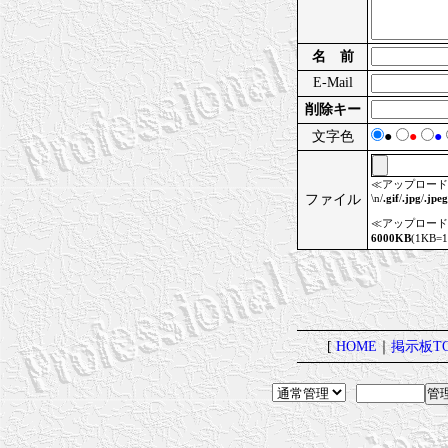
名 前
E-Mail
削除キー
文字色
●
●
●
≪アップロード
ファイル
\n/
.gif
/
.jpg
/
.jpeg
≪アップロード
6000KB
(1KB=
[
HOME
｜
掲示板TO