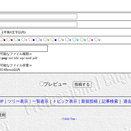
(半角8文字以内)
●
●
●
●
●
●
●
●
●
●
●
●
●
●
可能なファイル種類≫
/
.png
/.txt/.lzh/.zip/.mid/.pdf
可能なファイル容量≫
1024Bytes)以内
プレビュー
P
｜
ツリー表示
｜
一覧表示
｜
トピック表示
｜
新規投稿
｜
記事検索
｜
過
-
Child Tree
-