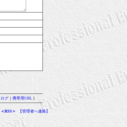
去ログ
｜
携帯用URL
]
＜RSS＞
【管理者へ連絡】