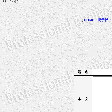
[
HOME
｜
掲示板TO
題 名
本 文