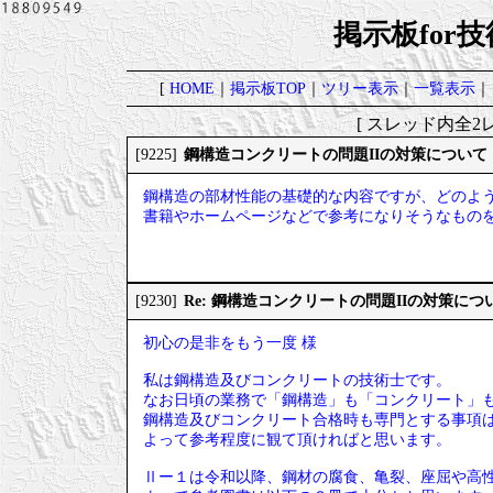
掲示板for
[
HOME
｜
掲示板TOP
｜
ツリー表示
｜
一覧表示
｜
[ スレッド内全2レ
鋼構造コンクリートの問題IIの対策について
[9225]
鋼構造の部材性能の基礎的な内容ですが、どのよ
書籍やホームページなどで参考になりそうなもの
Re: 鋼構造コンクリートの問題IIの対策につ
[9230]
初心の是非をもう一度 様
私は鋼構造及びコンクリートの技術士です。
なお日頃の業務で「鋼構造」も「コンクリート」
鋼構造及びコンクリート合格時も専門とする事項
よって参考程度に観て頂ければと思います。
Ⅱー１は令和以降、鋼材の腐食、亀裂、座屈や高