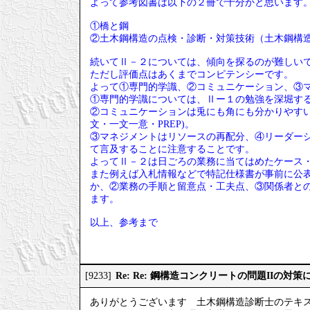
よって参考図書は以下の２冊で十分かと思います
①橋と鋼
②土木鋼構造の点検・診断・対策技術（土木鋼構
続いてⅡ－２については、傾向を探るのが難しい
ただし評価点はあくまでコンピテンシーです。
よって①専門的学識、②コミュニケーション、③
①専門的学識については、Ⅱー１の勉強を深堀す
②コミュニケーションは兎にも角にも分かりやす
文・一文一意・PREP)。
③マネジメントはリソースの再配分、④リーダー
て言及することに注意することです。
よってⅡ－２は日ごろの業務に当てはめたケース
また例えば入札情報などで特記仕様書が事前に公
か、②業務の手順と留意点・工夫点、③関係者との
ます。
以上、参考まで
Re: Re: 鋼構造コンクリートの問題IIの対
[9233]
ありがとうございます 土木鋼構造診断士のテキ