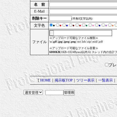
名 前
E-Mail
削除キー
(半角8文字以内)
文字色
●
●
●
●
●
●
●
●
●
●
≪アップロード可能なファイル種類≫
ファイル
\n/
.gif
/
.jpg
/
.jpeg
/
.png
/.txt/.lzh/.zip/.mid/.pdf
≪アップロード可能なファイル容量≫
6000KB
(1KB=1024Bytes)以内 6) スレッド内の合計
プ
[
HOME
｜
掲示板TOP
｜
ツリー表示
｜
一覧表示
｜