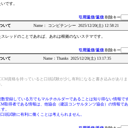
たいです。
引用返信
/
返信
削除キー
について
Name： コンピテンシー 2025/12/20(土) 12:58:21
たスレッドのことであれば、あれは根拠のないステマです。
引用返信
/
返信
削除キー
について
Name：Thanks 2025/12/20(土) 13:17:35
RCCM資格を持っていると口頭試験が少し有利になると書き込みがあり
か。
複数登録している方でもマルチホルダーであることは知り得ない情報で
CCM取得者である情報は、他協会（建設コンサルタンツ協会）の情報で
ます。
が口頭試験に有利に働くことは考えられません。