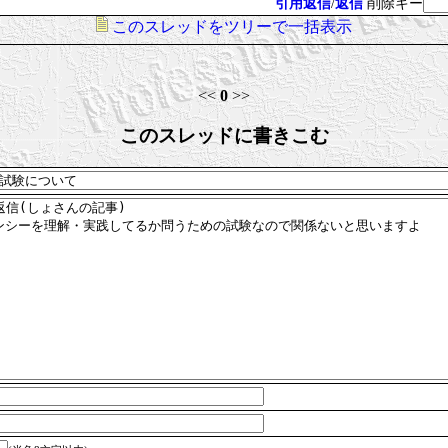
引用返信
/
返信
削除キー
このスレッドをツリーで一括表示
<<
0
>>
このスレッドに書きこむ