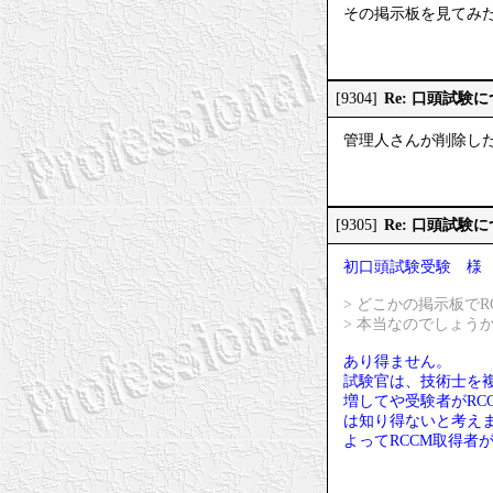
その掲示板を見てみ
Re: 口頭試験
[9304]
管理人さんが削除し
Re: 口頭試験
[9305]
初口頭試験受験 様
> どこかの掲示板で
> 本当なのでしょう
あり得ません。
試験官は、技術士を
増してや受験者がR
は知り得ないと考え
よってRCCM取得者