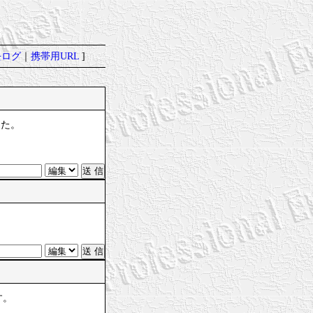
去ログ
｜
携帯用URL
]
した。
す。