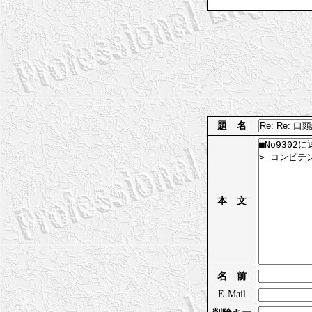
題 名
本 文
名 前
E-Mail