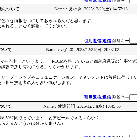
引用返信
/
返信
削除キー
頭試験について
Name：えのき 2025/12/20(土) 14:57:13
で色々な情報を目にしておられるんだと思います。
わされることなく頑張ってください。
引用返信
/
返信
削除キー
について
Name：八百屋 2025/12/21(日) 20:07:02
るから有利」というより、「RCCMを持っていると都道府県等の仕事で
頭試験で少し有利になる」ならわかります。
、リーダーシップやコミュニケーション、マネジメントは普通に行って
たい担当技術者の人が多い気がします。
引用返信
/
返信
削除キー
について
Name：建設部門 2025/12/24(水) 10:45:33
間50時間取っています、とアピールできるくらい？
もらえるかどうかは分かりません）