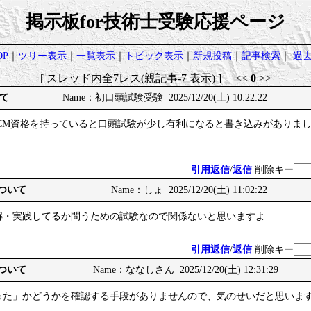
掲示板for技術士受験応援ページ
P
｜
ツリー表示
｜
一覧表示
｜
トピック表示
｜
新規投稿
｜
記事検索
｜
過
[ スレッド内全7レス(親記事-7 表示) ] <<
0
>>
て
Name：初口頭試験受験 2025/12/20(土) 10:22:22
CCM資格を持っていると口頭試験が少し有利になると書き込みがありま
。
引用返信
/
返信
削除キー
について
Name：しょ 2025/12/20(土) 11:02:22
解・実践してるか問うための試験なので関係ないと思いますよ
引用返信
/
返信
削除キー
について
Name：ななしさん 2025/12/20(土) 12:31:29
った」かどうかを確認する手段がありませんので、気のせいだと思いま