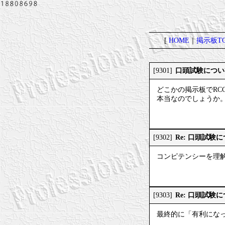
[
HOME
｜
掲示板TO
口頭試験につい
[9301]
どこかの掲示板でR
本当なのでしょうか
Re: 口頭試験
[9302]
コンピテンシーを理
Re: 口頭試験
[9303]
最終的に「有利にな