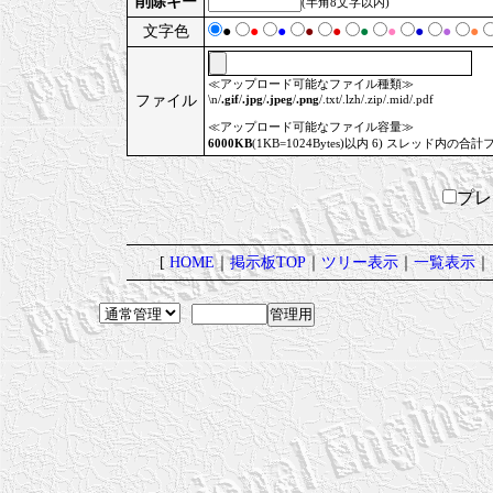
削除キー
(半角8文字以内)
文字色
●
●
●
●
●
●
●
●
●
●
≪アップロード可能なファイル種類≫
ファイル
\n/
.gif
/
.jpg
/
.jpeg
/
.png
/.txt/.lzh/.zip/.mid/.pdf
≪アップロード可能なファイル容量≫
6000KB
(1KB=1024Bytes)以内 6) スレッド内の合計
プ
[
HOME
｜
掲示板TOP
｜
ツリー表示
｜
一覧表示
｜