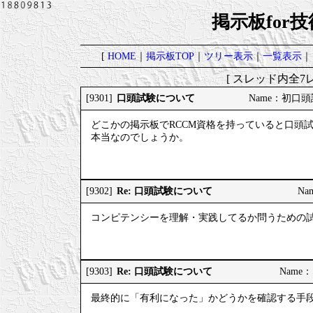
掲示板for
[
HOME
｜
掲示板TOP
｜
ツリー表示
｜
一覧表示
｜
[ スレッド内全7レ
口頭試験について
[9301]
Name：初口頭試験
どこかの掲示板でRCCM資格を持っていると口頭
本当なのでしょうか。
Re: 口頭試験について
[9302]
Na
コンピテンシーを理解・実践してるか問うための
Re: 口頭試験について
[9303]
Name：
最終的に「有利になった」かどうかを確認する手