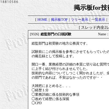
掲示板for
[
HOME
｜
掲示板TOP
｜
ツリー表示
｜
一覧表示
｜
[ スレッド内全2レ
総監部門の口頭試験
[9326]
Name
総監部門は初受験の地方公務員です。
試験前にこの掲示板を参考にさせてもらっていた
の備忘録として投稿します。
開口一番、業務経歴の詳細の本質に切り込む質問
に上手く結び付けられませんでした。
技術的な内容についてしつこく聞かれましたが、
の部門であれば、不安はなかったのですが・・
大雑把にまとめると、、、
◯経歴１分
◯業務詳細に係る技術的な事項
◯改めて経歴に係る深掘
◯CPD