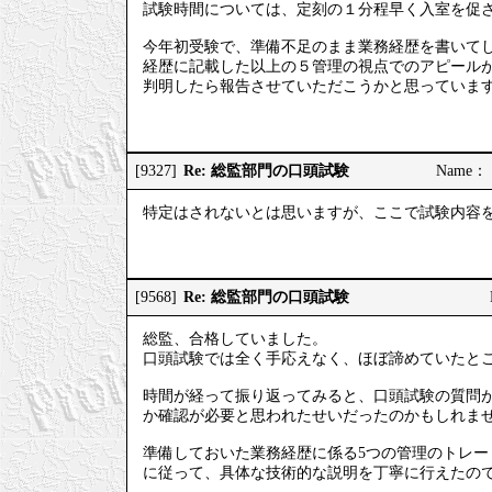
試験時間については、定刻の１分程早く入室を促さ
今年初受験で、準備不足のまま業務経歴を書いて
経歴に記載した以上の５管理の視点でのアピール
判明したら報告させていただこうかと思っていま
Re: 総監部門の口頭試験
[9327]
Name： 
特定はされないとは思いますが、ここで試験内容
Re: 総監部門の口頭試験
[9568]
総監、合格していました。
口頭試験では全く手応えなく、ほぼ諦めていたと
時間が経って振り返ってみると、口頭試験の質問
か確認が必要と思われたせいだったのかもしれま
準備しておいた業務経歴に係る5つの管理のトレ
に従って、具体な技術的な説明を丁寧に行えたの