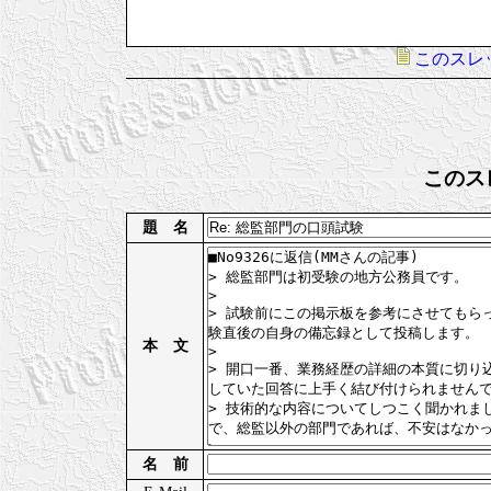
このスレ
このス
題 名
本 文
名 前