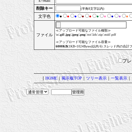
E-Mail
削除キー
(半角8文字以内)
文字色
●
●
●
●
●
●
●
●
●
●
≪アップロード可能なファイル種類≫
ファイル
\n/
.gif
/
.jpg
/
.jpeg
/
.png
/.txt/.lzh/.zip/.mid/.pdf
≪アップロード可能なファイル容量≫
6000KB
(1KB=1024Bytes)以内 6) スレッド内の合計
プ
[
HOME
｜
掲示板TOP
｜
ツリー表示
｜
一覧表示
｜