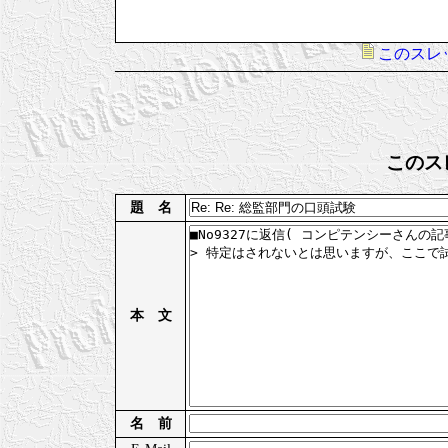
このスレ
このス
題 名
本 文
名 前