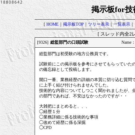
掲示板for
[
HOME
｜
掲示板TOP
｜
ツリー表示
｜
一覧表示
｜
[ スレッド内全2レ
総監部門の口頭試験
[9326]
Name
総監部門は初受験の地方公務員です。
試験前にこの掲示板を参考にさせてもらっていた
の備忘録として投稿します。
開口一番、業務経歴の詳細の本質に切り込む質問
に上手く結び付けられませんでした。
技術的な内容についてしつこく聞かれましたが、
の部門であれば、不安はなかったのですが・・
大雑把にまとめると、、、
◯経歴１分
◯業務詳細に係る技術的な事項
◯改めて経歴に係る深掘
◯CPD