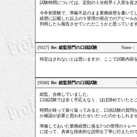
試験時間については、定刻の１分程早く入室を促さ
今年初受験で、準備不足のまま業務経歴を書いて
経歴に記載した以上の５管理の視点でのアピール
判明したら報告させていただこうかと思っていま
Re: 総監部門の口頭試験
[9327]
Name： 
特定はされないとは思いますが、ここで試験内容
Re: 総監部門の口頭試験
[9568]
総監、合格していました。
口頭試験では全く手応えなく、ほぼ諦めていたと
時間が経って振り返ってみると、口頭試験の質問
か確認が必要と思われたせいだったのかもしれま
準備しておいた業務経歴に係る5つの管理のトレ
に従って、具体な技術的な説明を丁寧に行えたの