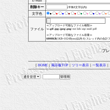
E-Mail
削除キー
(半角8文字以内)
文字色
●
●
●
●
●
●
●
●
●
●
≪アップロード可能なファイル種類≫
ファイル
\n/
.gif
/
.jpg
/
.jpeg
/
.png
/.txt/.lzh/.zip/.mid/.pdf
≪アップロード可能なファイル容量≫
6000KB
(1KB=1024Bytes)以内 6) スレッド内の合計
プ
[
HOME
｜
掲示板TOP
｜
ツリー表示
｜
一覧表示
｜