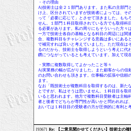
・その理由
A)技術士は全２１部門あります。また私の主部門
け上、区分されていますが技術者によっては、そ
って「必要に応じて」とさせて頂きました。もち
せん。１部門１科目取得されている方でも取得科
る必要があります。私の周りにもそういった方々
一方で技術士各自の基軸となる科目の周辺には関
合、複数科目をチャレンジする意義は多いにある
で補完すれば良いと考えていました。ただ現在は
るのだから、技術士を取得しようという考えに代
鑽につながっているとも考えています。加えて現
・実際に複数取得してよかったこと等々
A)実業務の幅が広がりました。また顧客からの信
のお問い合わせも頂きます。仕事幅の拡張や信頼
ます。
なお「既技術士が複数科目を取得するのは、新たな
とですが、私はそうは思いません。１科目目を取
いると思われます。他方で複数科目受験者は主軸
者と後者でどちらが専門性が高いかと問われれば
おいては１科目目の受験者の方が圧倒的に有利と
Re: 【ご意見聞かせてください】技術士の
[9367]