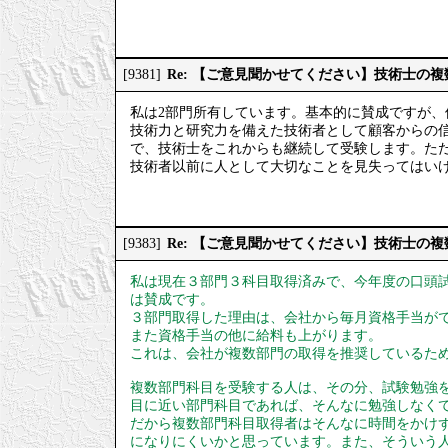
Re: 【ご意見聞かせてください】技術士の
[9381]
私は2部門所有しています。基本的に賛成ですが
技術力と研究力を備えた技術者として顧客からの
で、技術士をこれからも継続して受験します。た
技術者以前に人として大切なことを見失ってはい
Re: 【ご意見聞かせてください】技術士の
[9383]
私は現在３部門３科目取得済みで、今年度の口頭
は賛成です。
３部門取得した理由は、会社から毎月資格手当が
また資格手当の他に給料も上がります。
これは、会社が複数部門の取得を推奨しているた
複数部門科目を受験する人は、その分、試験勉強
目に近い部門科目であれば、そんなに勉強しなく
だから複数部門科目取得者はそんなに時間をかけ
になりにくいかと思っています。また、そういう