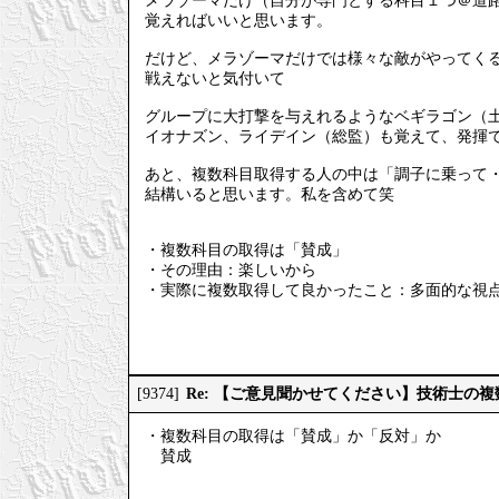
メラゾーマだけ（自分が専門とする科目１つ＠道
覚えればいいと思います。
だけど、メラゾーマだけでは様々な敵がやってく
戦えないと気付いて
グループに大打撃を与えれるようなベギラゴン（
イオナズン、ライデイン（総監）も覚えて、発揮
あと、複数科目取得する人の中は「調子に乗って
結構いると思います。私を含めて笑
・複数科目の取得は「賛成」
・その理由：楽しいから
・実際に複数取得して良かったこと：多面的な視
Re: 【ご意見聞かせてください】技術士の
[9374]
・複数科目の取得は「賛成」か「反対」か
賛成