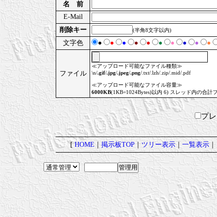
名 前
E-Mail
削除キー
(半角8文字以内)
文字色
●
●
●
●
●
●
●
●
●
●
≪アップロード可能なファイル種類≫
ファイル
\n/
.gif
/
.jpg
/
.jpeg
/
.png
/.txt/.lzh/.zip/.mid/.pdf
≪アップロード可能なファイル容量≫
6000KB
(1KB=1024Bytes)以内 6) スレッド内の合計
プ
[
HOME
｜
掲示板TOP
｜
ツリー表示
｜
一覧表示
｜