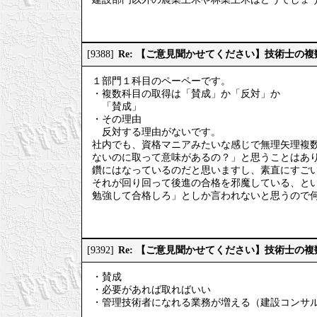
Re: 【ご意見聞かせてください】技術士の
[9388]
１部門１科目のペーペーです。
・複数科目の取得は「賛成」か「反対」か
「賛成」
・その理由
反対する理由がないです。
社内でも、資格マニアみたいな感じで無理矢理複
ないのに取って意味があるの？」と思うことはあ
鑽にはなっているのだと思いますし、素直にすご
それが回り回って後進の合格を邪魔している、と
勉強して合格しろ」としか言われないと思うので
Re: 【ご意見聞かせてください】技術士の
[9392]
・賛成
・必要があれば取ればいい
・管理技術者になれる業務が増える（建設コンサ