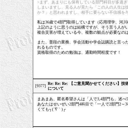
>まず、あまりにも保有している部門科目が多過
しまいますし、見る人が見たら「この人の人生は
か？」と思われますし、相手に要らない不信感を
私は36歳で4部門取得しています（応用理学、河
上記のように思うのは結構ですが、そう言う人が
複合災害が増えている今、複数の観点が必要なの
また、普段の業務、学会活動や学会誌購読と言っ
れるものです。
資格取得のための勉強は、通勤時間程度です！
Re: Re: Re: 【ご意見聞かせてください
[9377]
について
まあまあ、匿名希望さんは「人で3,4部門も、述べ
あなたはせいぜい2部門4科目で「一人で2部門2
くても┐(´∇｀)┌