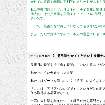
会社での評価や転職に有利等のメリットがあると
私は三部門取得しておりますが、全て業務に関連
個人的には公共事業を実施する上で、1つの部門
多いです。
一方で、技術士を取得していなくても優秀な技術
まぁ、ただの資格ですので、本人の意思で好きに
Re: Re: 【ご意見聞かせてください】技
[9373]
長正月の時間を持て余す時間に、いいお題ありが
わかりにくい例えをします笑
私たちはゾーマを倒しにいく『勇者』のようなも
「ここは、アリアハンの街です」というだけの町
何も取得する必要がないし
一匹に大打撃を与えたい（１科目だけを専門とす