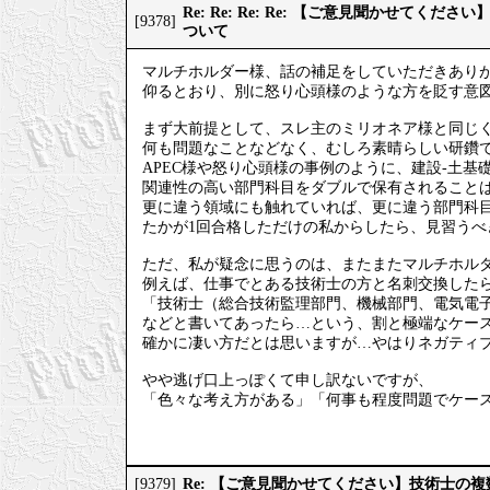
Re: Re: Re: Re: 【ご意見聞かせてく
[9378]
ついて
マルチホルダー様、話の補足をしていただきあり
仰るとおり、別に怒り心頭様のような方を貶す意
まず大前提として、スレ主のミリオネア様と同じ
何も問題なことなどなく、むしろ素晴らしい研鑽
APEC様や怒り心頭様の事例のように、建設-土基
関連性の高い部門科目をダブルで保有されること
更に違う領域にも触れていれば、更に違う部門科
たかが1回合格しただけの私からしたら、見習うべ
ただ、私が疑念に思うのは、またまたマルチホル
例えば、仕事でとある技術士の方と名刺交換した
「技術士（総合技術監理部門、機械部門、電気電
などと書いてあったら…という、割と極端なケー
確かに凄い方だとは思いますが…やはりネガティ
やや逃げ口上っぽくて申し訳ないですが、
「色々な考え方がある」「何事も程度問題でケー
Re: 【ご意見聞かせてください】技術士の
[9379]