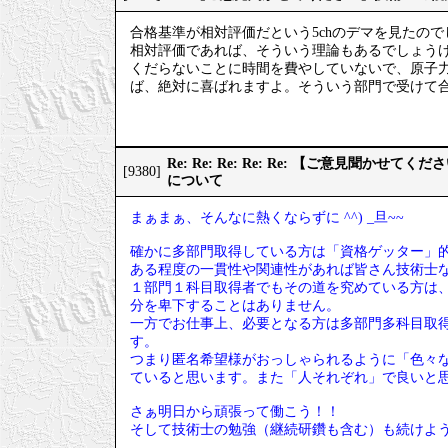
合格基準が相対評価だという5chのデマを見たので
相対評価であれば、そういう理論もあるでしょう
くだらないことに時間を費やしていないで、原子
ば、絶対に喜ばれますよ。そういう部門で受けて
Re: Re: Re: Re: Re: 【ご意見聞か
[9380]
について
まぁまぁ、そんなに熱くならずに ^^) _旦~~
確かに多部門取得している方は「資格ゲッター」
ある程度の一貫性や関連性があれば皆さん技術士
１部門１科目取得者でもその道を究めている方は
分を卑下することはありません。
一方でお仕事上、必要となる方は多部門多科目取
す。
つまり匿名希望様がおっしゃられるように「色々
ていると思います。また「人それぞれ」で良いと
さぁ明日から頑張って働こう！！
そして技術士の勉強（継続研鑽も含む）も続けよ