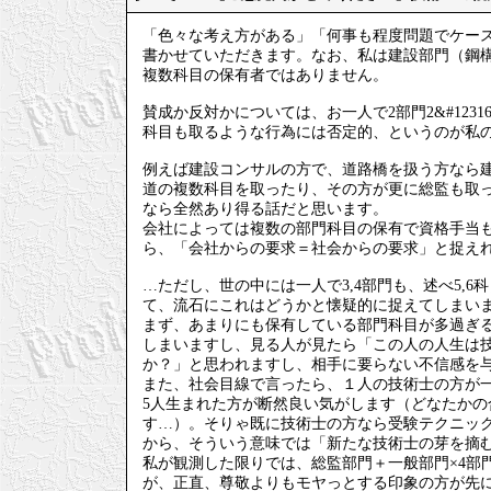
「色々な考え方がある」「何事も程度問題でケー
書かせていただきます。なお、私は建設部門（鋼構
複数科目の保有者ではありません。
賛成か反対かについては、お一人で2部門2&#123
科目も取るような行為には否定的、というのが私
例えば建設コンサルの方で、道路橋を扱う方なら
道の複数科目を取ったり、その方が更に総監も取って
なら全然あり得る話だと思います。
会社によっては複数の部門科目の保有で資格手当
ら、「会社からの要求＝社会からの要求」と捉え
…ただし、世の中には一人で3,4部門も、述べ5,
て、流石にこれはどうかと懐疑的に捉えてしまい
まず、あまりにも保有している部門科目が多過ぎ
しまいますし、見る人が見たら「この人の人生は
か？」と思われますし、相手に要らない不信感を
また、社会目線で言ったら、１人の技術士の方が一
5人生まれた方が断然良い気がします（どなたか
す…）。そりゃ既に技術士の方なら受験テクニッ
から、そういう意味では「新たな技術士の芽を摘
私が観測した限りでは、総監部門＋一般部門×4部
が、正直、尊敬よりもモヤっとする印象の方が先