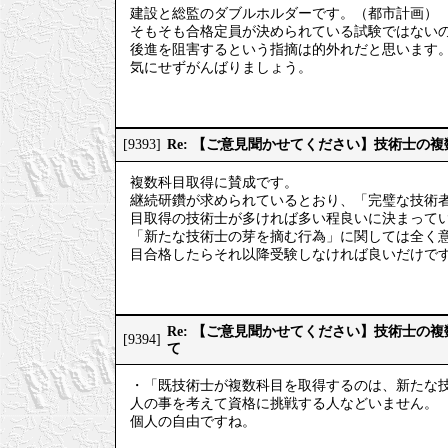
建設と総監のダブルホルダーです。（都市計画）
そもそも合格定員が決められている試験ではない
後進を阻害するという指摘は的外れだと思います
気にせずがんばりましょう。
Re: 【ご意見聞かせてください】技術士の
[9393]
複数科目取得に賛成です。
継続研鑽が求められているとおり、「完璧な技術
目取得の技術士が多ければ多い程良いに決まって
「新たな技術士の芽を摘む行為」に関しては全く
目合格したらそれ以降受験しなければ良いだけで
Re: 【ご意見聞かせてください】技術士の
[9394]
て
・「既技術士が複数科目を取得するのは、新たな
人の事を考えて資格に挑戦する人などいません。
個人の自由ですね。