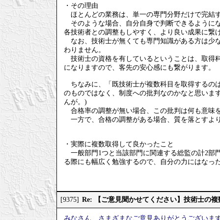
・その理由
ほとんどの業務は、単一の専門分野だけで完結す
そのような場合、自分自身で判断できるようにな
各技術者との調整もしやすく、より良い成果に繋
なお、技術士が無くても専門知識がある方は少な
わりません。
技術士の資格を有しているということは、取得科
になりますので、客先の安心感にも繋がります。
ちなみに、「既技術士が複数科目を取得するのは
のものではなく、制度への批判なのかなと思いま
んが。)
合格率の調整が無い場合、この批判は何も意味
一方で、合格の調整がある場合、質を落とすより
・実際に複数取得して良かったこと
一般部門1つと当該部門に関連する総監の計2部
る際にも幅広く勉強するので、自分の力にはなっ
Re: 【ご意見聞かせてください】技術士の
[9375]
みなさん、さまざまなご意見ありがとうございま