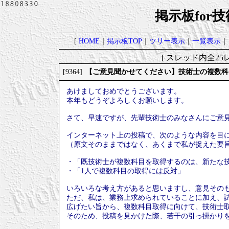
掲示板for
[
HOME
｜
掲示板TOP
｜
ツリー表示
｜
一覧表示
｜
[ スレッド内全25レ
【ご意見聞かせてください】技術士の複数科
[9364]
あけましておめでとうございます。
本年もどうぞよろしくお願いします。
さて、早速ですが、先輩技術士のみなさんにご意
インターネット上の投稿で、次のような内容を目
（原文そのままではなく、あくまで私が捉えた要
・「既技術士が複数科目を取得するのは、新たな
・「1人で複数科目の取得には反対」
いろいろな考え方があると思いますし、意見その
ただ、私は、業務上求められていることに加え、
広げたい旨から、複数科目取得に向けて、技術士
そのため、投稿を見かけた際、若干の引っ掛かり