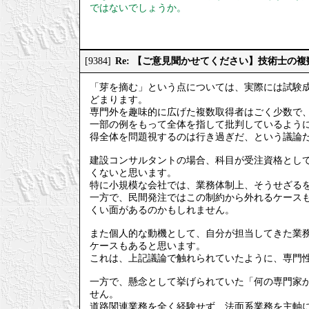
ではないでしょうか。
Re: 【ご意見聞かせてください】技術士の
[9384]
「芽を摘む」という点については、実際には試験
どまります。
専門外を趣味的に広げた複数取得者はごく少数で
一部の例をもって全体を指して批判しているよう
得全体を問題視するのは行き過ぎだ、という議論
建設コンサルタントの場合、科目が受注資格とし
くないと思います。
特に小規模な会社では、業務体制上、そうせざる
一方で、民間発注ではこの制約から外れるケース
くい面があるのかもしれません。
また個人的な動機として、自分が担当してきた業
ケースもあると思います。
これは、上記議論で触れられていたように、専門
一方で、懸念として挙げられていた「何の専門家
せん。
道路関連業務を全く経験せず、法面系業務を主軸